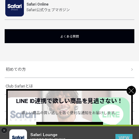
Safari Online
Safari公式ウェブマガジン
よくある質問
初めての方
Club Safariとは
LINE ID連携で欲しい商品を見逃さない！
ショッピングガイド
欲しい商品の買い逃しを防ぐ便利な通知をお届けします。
会社概要・規約
詳しくはこちら ＞
×
Safari Lounge
VIEW