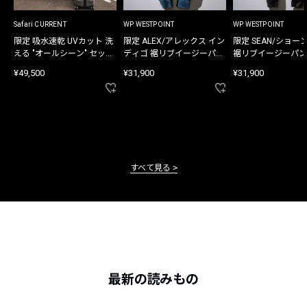
Safari CURRENT
WP WESTPOINT
WP WESTPOINT
限定 吸水速乾 UVカット 洗
限定 ALEX/アレックス イン
限定 SEAN/ショー
える "オールシーン" セット
ディゴ 裾リブイージーパン
裾リブイージーパン
アップ
ツ
¥49,500
¥31,900
¥31,900
すべて見る
最新の読みもの