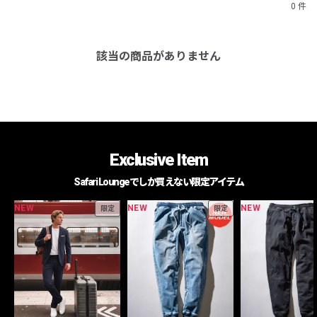
0 件
該当の商品がありません
Exclusive Item
Safari Loungeでしか買えない限定アイテム
NEW
NEW
NEW
限定
限定