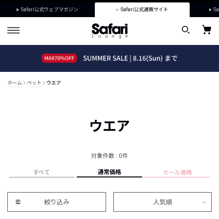
Safari公式ウェブマガジン
Safari公式通販サイト
Sa
ホーム
ペット
ウエア
ウエア
対象件数 : 0件
通常価格
すべて
セール価格
絞り込み
人気順