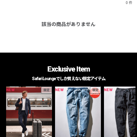
0 件
該当の商品がありません
Exclusive Item
Safari Loungeでしか買えない限定アイテム
NEW
NEW
NEW
限定
限定