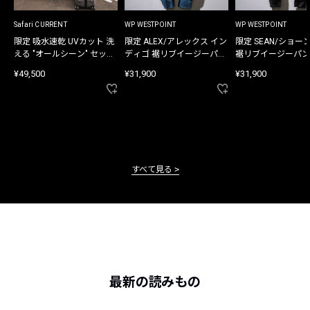
Safari CURRENT
WP WESTPOINT
WP WESTPOINT
限定 吸水速乾 UVカット 洗
限定 ALEX/アレックス イン
限定 SEAN/ショー
える "オールシーン" セット
ディゴ 裾リブイージーパン
裾リブイージーパン
アップ
ツ
¥49,500
¥31,900
¥31,900
すべて見る
最新の読みもの