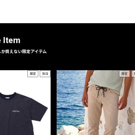
レコメンドアイテム
ピックアップアイテム
フォーカスブランド
セールおすすめアイテム
e Item
人気アイテム TOP 15
geでしか買えない限定アイテム
限定
別注
限定