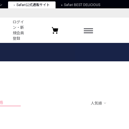
ン
Safari公式通販サイト
Safari BEST DELICIOUS
ログイ
ン・新
規会員
登録
ログイン・新規会員登録
お気に入りアイテム
ガイド
お気に入りブランド
お気に入り記事
最近チェックしたアイテム
格
人気順
ポリシー
関する法律