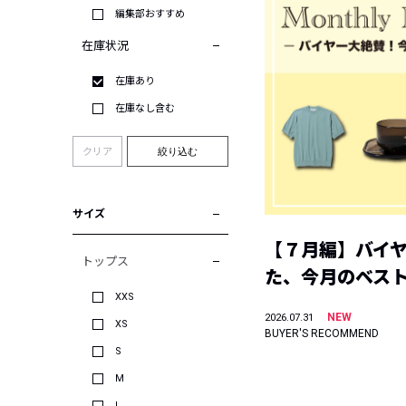
編集部おすすめ
在庫状況
在庫あり
在庫なし含む
クリア
絞り込む
サイズ
【７月編】バイ
トップス
た、今月のベス
XXS
NEW
2026.07.31
XS
BUYER'S RECOMMEND
S
M
L