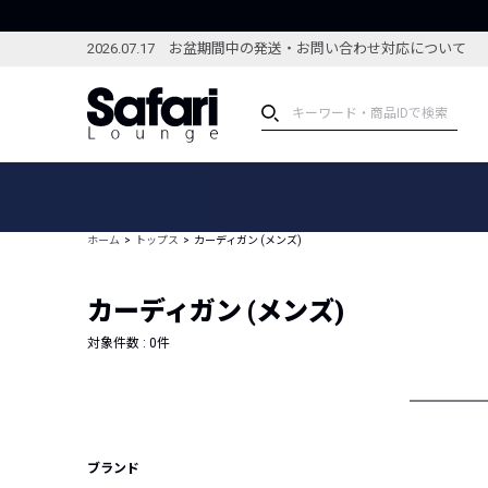
2026.07.17 お盆期間中の発送・お問い合わせ対応について
アイテム
スペシャル
カテゴリーから探す
スペシャルフィーチャ
ホーム
トップス
カーディガン (メンズ)
ブランドから探す
特集記事
絞り込んで探す
カーディガン (メンズ)
新着アイテム
コーディネート
編集部のおすすめアイテム
対象件数 :
0
件
編集部のおすすめコー
ランキング
雑誌・カタログ掲載アイテム
セール
ブランド