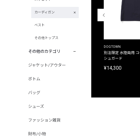
カーディガン
ベスト
その他トップス
THE DUFFER OF ST.GEORGE
DOGTOWN
その他のカテゴリ
別注限定 ピグメントダイ バックプリント サーフ
別注限定 水陸両用 
プリントTシャツ
シュガード
ジャケット/アウター
¥9,900
¥14,300
ボトム
バッグ
シューズ
ファッション雑貨
財布/小物