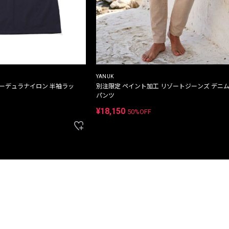
YANUK
コーデュラナイロン 半袖ラッ
別注限定 ペイント加工 リゾートジーンズ デニ
パンツ
¥18,150
50%OFF