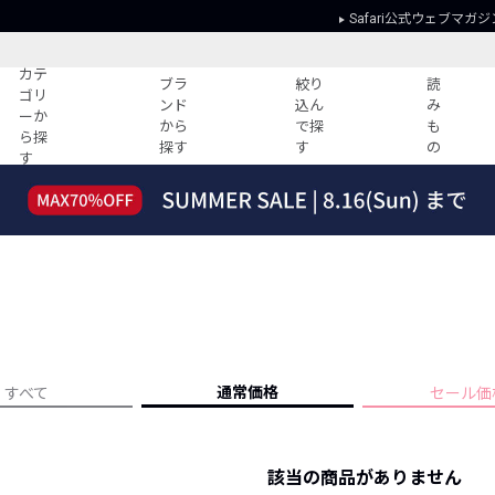
Safari公式ウェブマガジ
カテ
ブラ
絞り
読
ゴリ
ンド
込ん
み
ーか
から
で探
も
ら探
探す
す
の
す
読みもの
ガイド
ー
すべての記事
ショッピング
2026年のイチオシTシャツ！
初めての方
“WP”のイージーパンツを徹底解説&コ
Club Safari
ーデ紹介
よくある質問
HOTなコーデ TOP20
会社概要
ディネート
新ブランドご紹介！
会員利用規約
通常価格
すべて
セール価
人気記事ランキング
プライバシー
バイヤーズ レコメンド
特定商取引に
今週の別注アイテム
該当の商品がありません
ウィークリーコーデ