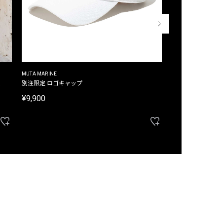
MUTA MARINE
CROSSLEY
ム
別注限定 ロゴキャップ
別注限定 ノースリ
¥9,900
¥8,580
40%OFF