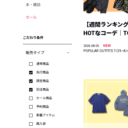
本・雑誌
セール
【週間ランキン
HOTなコーデ｜TO
こだわり条件
NEW
2026.08.05
POPULAR OUTFITS 7/29~8/
販売タイプ
通常商品
先行商品
限定商品
別注商品
セール商品
予約商品
新着アイテム
再入荷