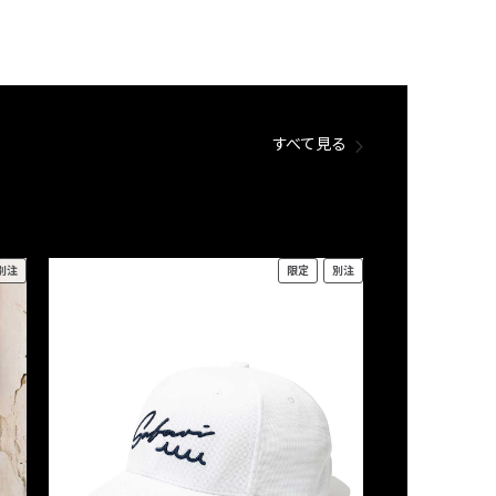
すべて見る
別注
限定
別注