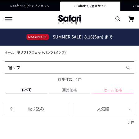
Safari公式ウェブマガジン
Safari公式通販サイト
Sa
ホーム
裾リブ | スウェットパンツ (メンズ)
対象件数 : 0件
すべて
通常価格
セール価格
絞り込み
人気順
0 件