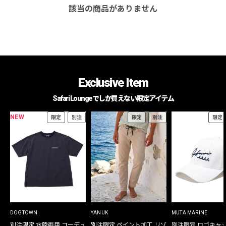
該当の商品がありません
Exclusive Item
Safari Loungeでしか買えない限定アイテム
NEW
限定
別注
限定
別注
限定
DOGTOWN
YANUK
MUTA MARINE
別注限定 水陸両用 コーデュ
別注限定 ペイント加工 リゾ
別注限定 ロゴキャ