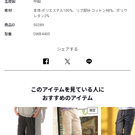
生産国
中国
素材
本体-ポリエステル100%、リブ部分-コットン98%、ポリウ
レタン2%
商品ID
50289
型番
DWB4405
シェアする
このアイテムを見ている人に
おすすめのアイテム
限定