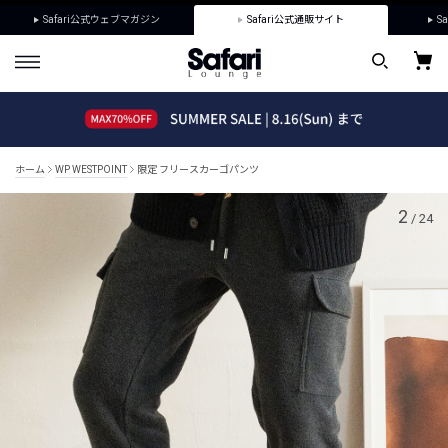
Safari公式ウェブマガジン
Safari公式通販サイト
Sa
ホーム
WP WESTPOINT
限定 フリースカーゴパンツ
2
/
24