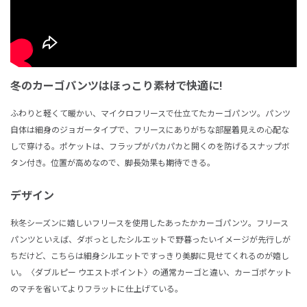
冬のカーゴパンツはほっこり素材で快適に!
ふわりと軽くて暖かい、マイクロフリースで仕立てたカーゴパンツ。パンツ
自体は細身のジョガータイプで、フリースにありがちな部屋着見えの心配な
しで穿ける。ポケットは、フラップがパカパカと開くのを防げるスナップボ
タン付き。位置が高めなので、脚長効果も期待できる。
デザイン
秋冬シーズンに嬉しいフリースを使用したあったかカーゴパンツ。フリース
パンツといえば、ダボっとしたシルエットで野暮ったいイメージが先行しが
ちだけど、こちらは細身シルエットですっきり美脚に見せてくれるのが嬉し
い。〈ダブルピー ウエストポイント〉の通常カーゴと違い、カーゴポケット
のマチを省いてよりフラットに仕上げている。