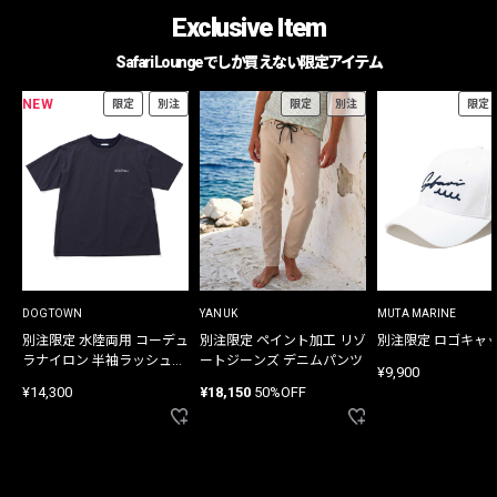
Exclusive Item
Safari Loungeでしか買えない限定アイテム
NEW
限定
別注
限定
別注
限定
DOGTOWN
YANUK
MUTA MARINE
別注限定 水陸両用 コーデュ
別注限定 ペイント加工 リゾ
別注限定 ロゴキャ
ラナイロン 半袖ラッシュガ
ートジーンズ デニムパンツ
¥9,900
ード
¥14,300
¥18,150
50%OFF