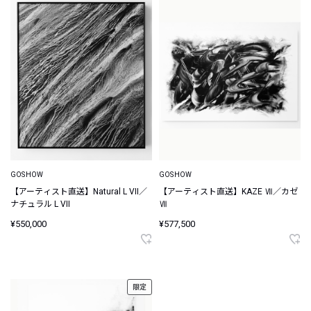
GOSHOW
GOSHOW
【アーティスト直送】Natural L VII／
【アーティスト直送】KAZE Ⅶ／カゼ
ナチュラル L VII
Ⅶ
¥550,000
¥577,500
限定