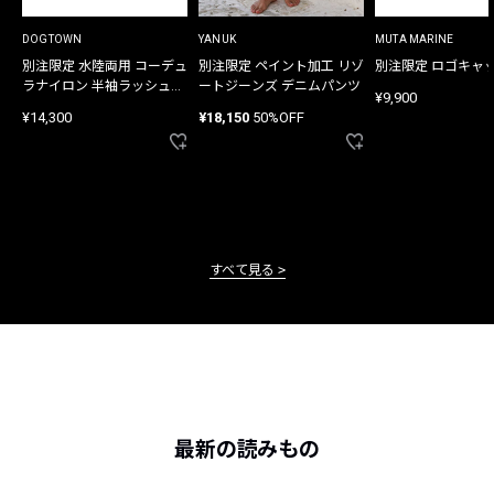
DOGTOWN
YANUK
MUTA MARINE
別注限定 水陸両用 コーデュ
別注限定 ペイント加工 リゾ
別注限定 ロゴキャ
ラナイロン 半袖ラッシュガ
ートジーンズ デニムパンツ
¥9,900
ード
¥14,300
¥18,150
50%OFF
すべて見る
最新の読みもの