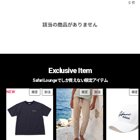
0 件
該当の商品がありません
Exclusive Item
Safari Loungeでしか買えない限定アイテム
NEW
限定
別注
限定
別注
限定