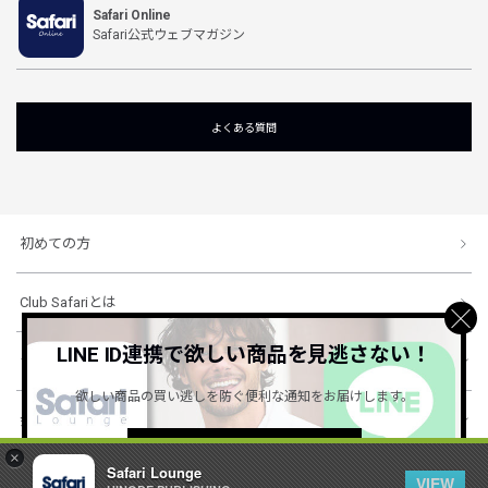
Safari Online
Safari公式ウェブマガジン
よくある質問
初めての方
Club Safariとは
LINE ID連携で欲しい商品を見逃さない！
ショッピングガイド
欲しい商品の買い逃しを防ぐ便利な通知をお届けします。
会社概要・規約
詳しくはこちら ＞
×
Safari Lounge
VIEW