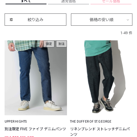
すべて
通常価格
セール価格
絞り込み
価格の安い順
1-49 件
限定
別注
UPPER HIGHTS
THE DUFFER OF ST.GEORGE
別注限定 FIVE ファイブ デニムパンツ
リネンブレンド ストレッチデニムパ
ンツ