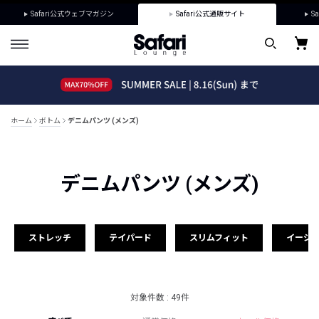
Safari公式ウェブマガジン
Safari公式通販サイト
Sa
ホーム
ボトム
デニムパンツ (メンズ)
デニムパンツ (メンズ)
ストレッチ
テイパード
スリムフィット
イージ
対象件数 : 49件