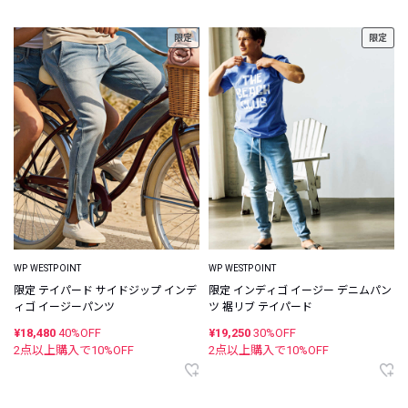
限定
限定
WP WESTPOINT
WP WESTPOINT
限定 テイパード サイドジップ インデ
限定 インディゴ イージー デニムパン
ィゴ イージーパンツ
ツ 裾リブ テイパード
¥18,480
40%OFF
¥19,250
30%OFF
2点以上購入で
10
%OFF
2点以上購入で
10
%OFF