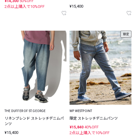
¥14,300
50%OFF
¥15,400
2点以上購入で
10
%OFF
限定
WP WESTPOINT
THE DUFFER OF ST.GEORGE
限定 ストレッチデニムパンツ
リネンブレンド ストレッチデニムパ
ンツ
¥15,840
40%OFF
¥15,400
2点以上購入で
10
%OFF