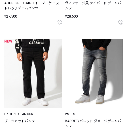
AOURE×RED CARD イージーケア ス
ヴィンテージ風 テイパード デニムパ
トレッチデニムパンツ
ンツ
¥27,500
¥28,600
NEW
HYSTERIC GLAMOUR
P.M.D.S.
ブーツカットパンツ
BARRET/バレット ダメージデニムパ
ンツ