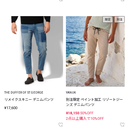
限定
別注
THE DUFFER OF ST.GEORGE
YANUK
リメイクスキニー デニムパンツ
別注限定 ペイント加工 リゾートジー
ンズ デニムパンツ
¥17,600
¥18,150
50%OFF
2点以上購入で
10
%OFF