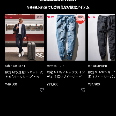
Safari Loungeでしか買えない限定アイテム
NEW
NEW
NEW
限定
限定
Safari CURRENT
WP WESTPOINT
WP WESTPOINT
限定 吸水速乾 UVカット 洗
限定 ALEX/アレックス イン
限定 SEAN/ショー
える "オールシーン" セット
ディゴ 裾リブイージーパン
裾リブイージーパン
アップ
ツ
¥49,500
¥31,900
¥31,900