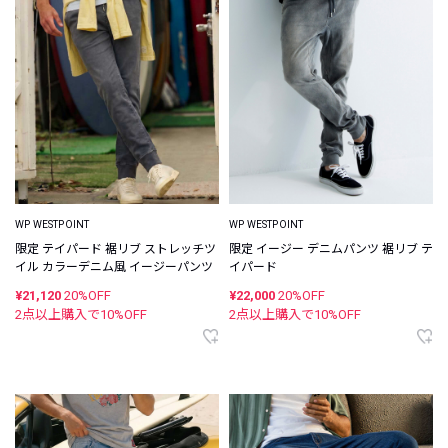
WP WESTPOINT
WP WESTPOINT
限定 テイパード 裾リブ ストレッチツ
限定 イージー デニムパンツ 裾リブ テ
イル カラーデニム風 イージーパンツ
イパード
¥21,120
20%OFF
¥22,000
20%OFF
2点以上購入で
10
%OFF
2点以上購入で
10
%OFF