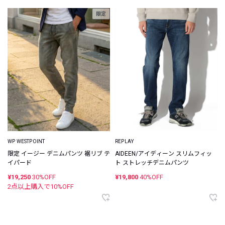
限定
WP WESTPOINT
REPLAY
限定 イージー デニムパンツ 裾リブ テ
AIDEEN/アイディーン スリムフィッ
イパード
ト ストレッチデニムパンツ
¥19,250
30%OFF
¥19,800
40%OFF
2点以上購入で
10
%OFF