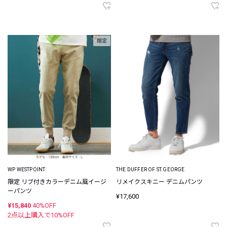
限定
WP WESTPOINT
THE DUFFER OF ST.GEORGE
限定 リブ付きカラーデニム風イージ
リメイクスキニー デニムパンツ
ーパンツ
¥17,600
¥15,840
40%OFF
2点以上購入で
10
%OFF