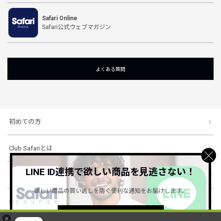
Safari Online
Safari公式ウェブマガジン
よくある質問
初めての方
Club Safariとは
LINE ID連携で欲しい商品を見逃さない！
ショッピングガイド
欲しい商品の買い逃しを防ぐ便利な通知をお届けします。
会社概要・規約
詳しくはこちら ＞
×