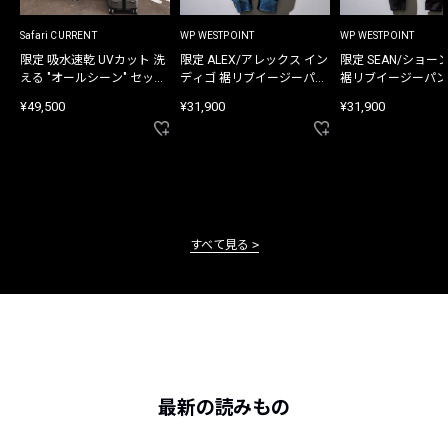
Safari CURRENT
WP WESTPOINT
WP WESTPOINT
限定 吸水速乾 UVカット 洗
限定 ALEX/アレックス イン
限定 SEAN/ショー
える "オールシーン" セット
ディゴ 裾リブイージーパン
裾リブイージーパン
アップ
ツ
¥49,500
¥31,900
¥31,900
すべて見る
最新の読みもの