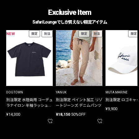
Exclusive Item
Safari Loungeでしか買えない限定アイテム
NEW
限定
別注
限定
別注
限定
DOGTOWN
YANUK
MUTA MARINE
別注限定 水陸両用 コーデュ
別注限定 ペイント加工 リゾ
別注限定 ロゴキャ
ラナイロン 半袖ラッシュガ
ートジーンズ デニムパンツ
¥9,900
ード
¥14,300
¥18,150
50%OFF