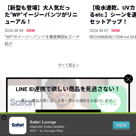
【新型も登場】大人気だっ
【吸水速乾、UV
た”WP”イージーパンツがリニ
るetc.】シーン
ューアル！
セットアップ！
NEW
NEW
2026.08.08
2026.08.07
“WP”のイージーパンツを徹底解説&コーデ
RECOMMEND ITEM vol.33
紹介
すべて見る
LINE ID連携で欲しい商品を見逃さない！
公式SNSアカウント
欲しい商品の買い逃しを防ぐ便利な通知をお届けします。
詳しくはこちら ＞
×
Safari Lounge
VIEW
HINODE PUBLISHING ..
GET - In Google Play