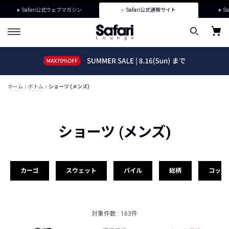
Safari公式ウェブマガジン
Safari公式通販サイト
Sa
ホーム
ボトム
ショーツ (メンズ)
ショーツ (メンズ)
カーゴ
スウェット
パイル
総柄
コット
対象件数 : 163件