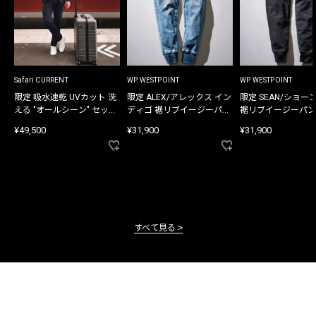
Safari CURRENT
WP WESTPOINT
WP WESTPOINT
限定 吸水速乾 UVカット 洗
限定 ALEX/アレックス イン
限定 SEAN/ショー
える "オールシーン" セット
ディゴ 裾リブイージーパン
裾リブイージーパン
アップ
ツ
¥49,500
¥31,900
¥31,900
すべて見る