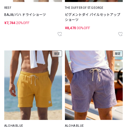
REEF
THE DUFFER OF ST.GEORGE
BAJA/バハ ドライショーツ
ピグメントダイ パイルセットアップ
ショーツ
¥7,744
20%OFF
¥8,470
30%OFF
限定
限定
ALOHA BLUE
ALOHA BLUE