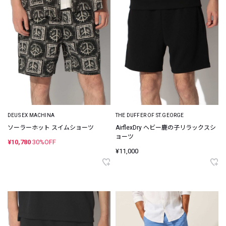
DEUS EX MACHINA
THE DUFFER OF ST.GEORGE
ソーラーホット スイムショーツ
AirflexDry ヘビー鹿の子リラックスシ
ョーツ
¥10,780
30%OFF
¥11,000