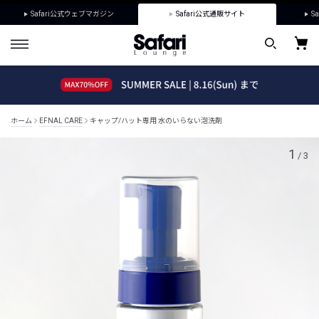
Safari公式ウェブマガジン
Safari公式通販サイト
Sa
ホーム
EFNAL CARE
キャップ/ハット専用 水のいらない泡洗剤
1
/
3