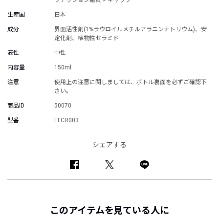
ファッション雑貨 > キャップ
生産国
日本
成分
界面活性剤(1%ラウロイルメチルアラニンナトリウム)、安
定化剤、植物性セラミド
液性
中性
内容量
150ml
注意
使用上の注意に関しましては、ボトル裏面を必ずご確認下
さい。
商品ID
50070
型番
EFCR003
シェアする
このアイテムを見ている人に