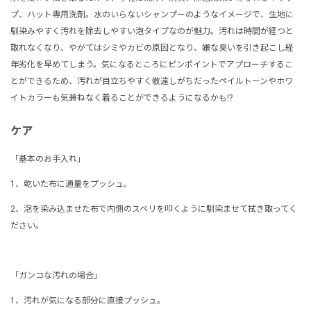
プ、ハット専用洗剤。水のいらないシャンプーのようなイメージで、生地に
馴染みやすく汚れを除去しやすい泡タイプなのが魅力。汚れは時間が経つと
取れなくなり、やがてはシミやカビの原因となり、嫌な臭いを引き起こし経
年劣化を早めてしまう。気になるところにピンポイントでアプローチするこ
とができるため、汚れが目立ちやすく敬遠しがちだったペイルトーンやホワ
イトカラーも気兼ねなく着ることができるようになるかも!?
ケア
「基本のお手入れ」
1、乾いた布に適量をプッシュ。
2、泡を染み込ませた布で内側のスベリを叩くように馴染ませて拭き取ってく
ださい。
「ガンコな汚れの場合」
1、汚れが気になる部分に直接プッシュ。