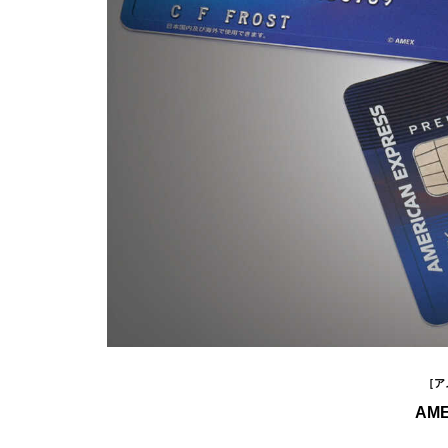
［ア
AME