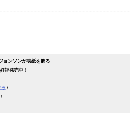
ジョンソン
が表紙を飾る
号が好評発売中！
チラ
！
！
！