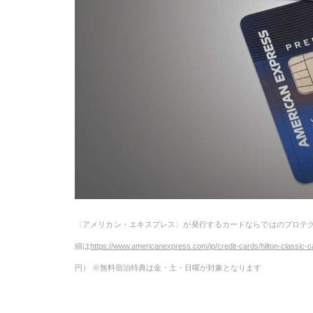
〈アメリカン・エキスプレス〉が発行するカードならではのプロテク
細は
https://www.americanexpress.com/jp/credit-cards/hilton-classic-c
円） ※無料宿泊特典は金・土・日曜が対象となります