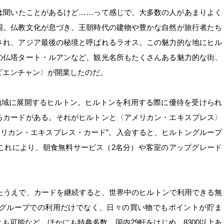
は聞いたことがあるけど……って感じで、大多数の人があまりよく
国。仏教文化が息づき、王朝時代の建物や豊かな自然が旅行者たち
され、アジア最後の秘境と呼ばれるラオス。この魅力的な地にヒル
の仏塔タート・ルアンなど、観光名所もたくさんある魅力的な街、
ビエンチャン〉が開業したのだ。
地域に展開するヒルトン。ヒルトンを利用する際に優待を受けられ
るカードがある。それがヒルトンと〈アメリカン・エキスプレス〉
メリカン・エキスプレス・カード”。入会すると、ヒルトングループ
これにより、朝食無料サービス（2名分）や客室のアップグレード
したうえで、カードを継続すると、世界中のヒルトンで利用できる無
グループでの利用だけでなく、日々の買い物でもポイントが貯ま
も可能など、ほかにも特典多数。国内29軒をはじめ、8300以上あ