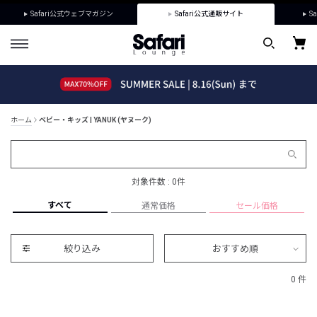
Safari公式ウェブマガジン
Safari公式通販サイト
Sa
ホーム
ベビー・キッズ | YANUK (ヤヌーク)
対象件数 : 0件
すべて
通常価格
セール価格
絞り込み
おすすめ順
0 件