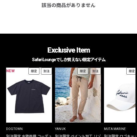
該当の商品がありません
Exclusive Item
Safari Loungeでしか買えない限定アイテム
NEW
限定
別注
限定
別注
限定
DOGTOWN
YANUK
MUTA MARINE
別注限定 水陸両用 コーデュ
別注限定 ペイント加工 リゾ
別注限定 ロゴキャ