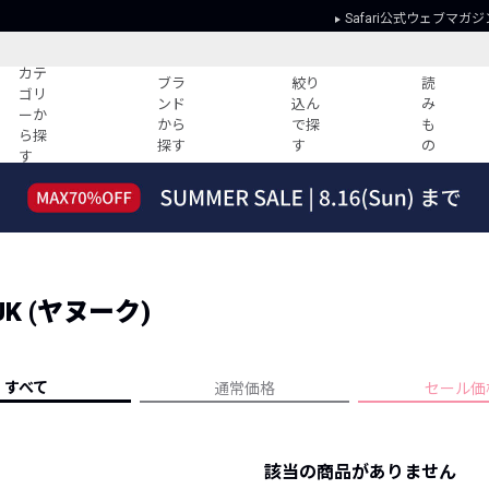
Safari公式ウェブマガジ
カテ
ブラ
絞り
読
ゴリ
ンド
込ん
み
ーか
から
で探
も
ら探
探す
す
の
す
読みもの
ガイド
ー
すべての記事
ショッピング
2026年のイチオシTシャツ！
初めての方
“WP”のイージーパンツを徹底解説&コ
Club Safari
ーデ紹介
K (ヤヌーク)
よくある質問
HOTなコーデ TOP20
会社概要
ディネート
新ブランドご紹介！
会員利用規約
すべて
通常価格
セール価
人気記事ランキング
プライバシー
バイヤーズ レコメンド
特定商取引に
今週の別注アイテム
該当の商品がありません
ウィークリーコーデ