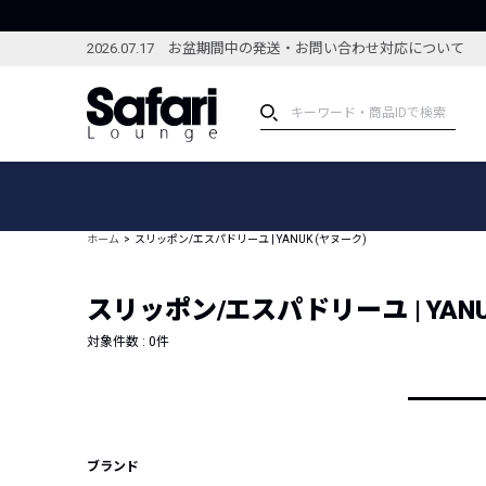
2026.07.17 お盆期間中の発送・お問い合わせ対応について
アイテム
スペシャル
カテゴリーから探す
スペシャルフィーチャ
ホーム
スリッポン/エスパドリーユ | YANUK (ヤヌーク)
ブランドから探す
特集記事
絞り込んで探す
スリッポン/エスパドリーユ | YANU
新着アイテム
コーディネート
編集部のおすすめアイテム
対象件数 :
0
件
編集部のおすすめコー
ランキング
雑誌・カタログ掲載アイテム
セール
ブランド