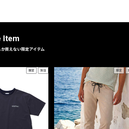
レコメンドアイテム
ピックアップアイテム
フォーカスブランド
セールおすすめアイテム
e Item
人気アイテム TOP 15
geでしか買えない限定アイテム
限定
別注
限定