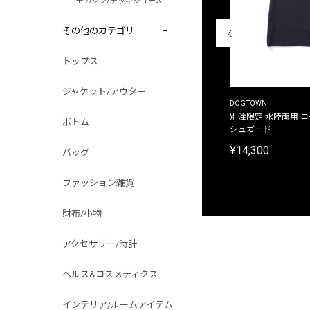
モカシン/デッキシューズ
その他のカテゴリ
トップス
ジャケット/アウター
THE DUFFER OF ST.GEORGE
DOGTOWN
別注限定 ピグメントダイ バックプリント サーフ
別注限定 水陸両用 
ボトム
プリントTシャツ
シュガード
¥9,900
¥14,300
バッグ
ファッション雑貨
財布/小物
アクセサリー/時計
ヘルス&コスメティクス
インテリア/ルームアイテム