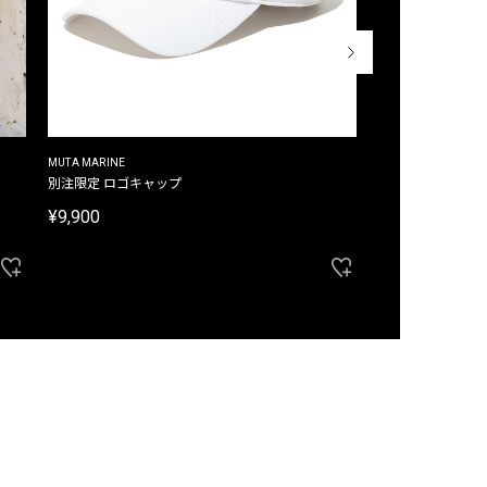
MUTA MARINE
CROSSLEY
ム
別注限定 ロゴキャップ
別注限定 ノースリ
¥9,900
¥8,580
40%OFF