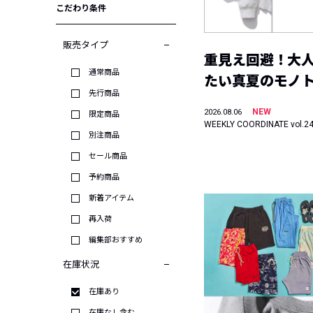
こだわり条件
販売タイプ
重見え回避！大
通常商品
たい真夏のモノ
先行商品
NEW
2026.08.06
限定商品
WEEKLY COORDINATE vol.2
別注商品
セール商品
予約商品
新着アイテム
再入荷
編集部おすすめ
在庫状況
在庫あり
在庫なし含む