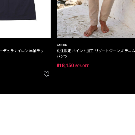
YANUK
コーデュラナイロン 半袖ラッ
別注限定 ペイント加工 リゾートジーンズ デニ
パンツ
¥18,150
50%OFF