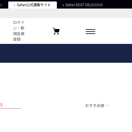
ン
Safari公式通販サイト
Safari BEST DELICIOUS
ログイ
ン・新
規会員
登録
ログイン・新規会員登録
お気に入りアイテム
ガイド
お気に入りブランド
お気に入り記事
最近チェックしたアイテム
格
おすすめ順
ポリシー
関する法律