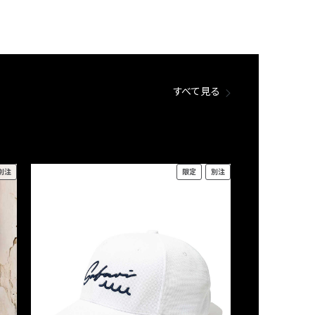
すべて見る
別注
限定
別注