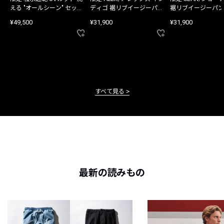
える "オールシーン" セット
ディゴ 裾リブイージーパン
裾リブイージーパン
アップ
ツ
¥49,500
¥31,900
¥31,900
すべて見る
最新の読みもの