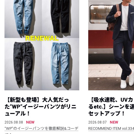
【新型も登場】大人気だっ
【吸水速乾、UV
た”WP”イージーパンツがリニ
るetc.】シーン
ューアル！
セットアップ！
NEW
NEW
2026.08.08
2026.08.07
“WP”のイージーパンツを徹底解説&コーデ
RECOMMEND ITEM vol.33