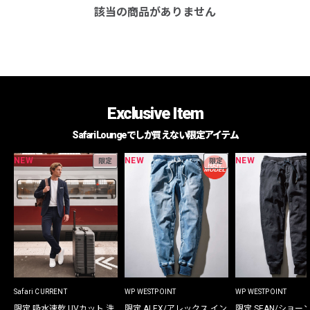
該当の商品がありません
Exclusive Item
Safari Loungeでしか買えない限定アイテム
NEW
NEW
NEW
限定
限定
Safari CURRENT
WP WESTPOINT
WP WESTPOINT
限定 吸水速乾 UVカット 洗
限定 ALEX/アレックス イン
限定 SEAN/ショー