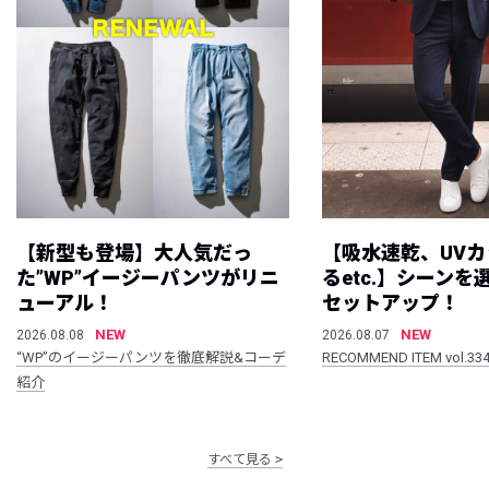
【新型も登場】大人気だっ
【吸水速乾、UV
た”WP”イージーパンツがリニ
るetc.】シーン
ューアル！
セットアップ！
NEW
NEW
2026.08.08
2026.08.07
“WP”のイージーパンツを徹底解説&コーデ
RECOMMEND ITEM vol.33
紹介
すべて見る