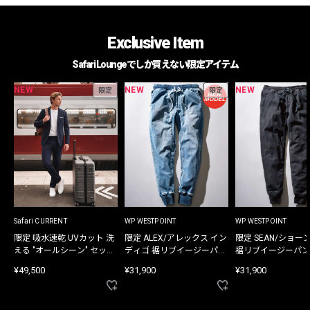
Exclusive Item
Safari Loungeでしか買えない限定アイテム
NEW
NEW
NEW
限定
限定
Safari CURRENT
WP WESTPOINT
WP WESTPOINT
限定 吸水速乾 UVカット 洗
限定 ALEX/アレックス イン
限定 SEAN/ショー
える "オールシーン" セット
ディゴ 裾リブイージーパン
裾リブイージーパン
アップ
ツ
¥49,500
¥31,900
¥31,900