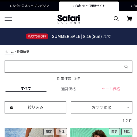
Safari公式ウェブマガジン
Safari公式通販サイト
Sa
ホーム
検索結果
対象件数 : 2件
すべて
通常価格
セール価格
絞り込み
おすすめ順
1-2 件
限定
別注
限定
別注