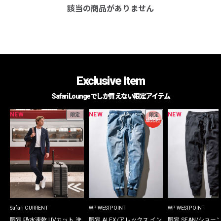
該当の商品がありません
Exclusive Item
Safari Loungeでしか買えない限定アイテム
NEW
NEW
NEW
限定
限定
Safari CURRENT
WP WESTPOINT
WP WESTPOINT
限定 吸水速乾 UVカット 洗
限定 ALEX/アレックス イン
限定 SEAN/ショー