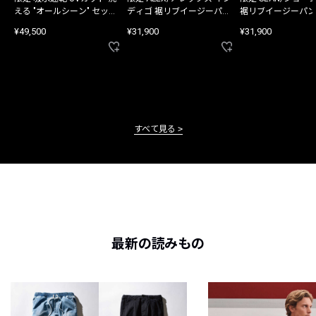
える "オールシーン" セット
ディゴ 裾リブイージーパン
裾リブイージーパン
アップ
ツ
¥49,500
¥31,900
¥31,900
すべて見る
最新の読みもの