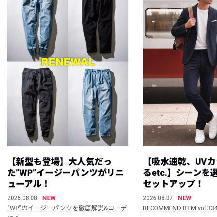
【新型も登場】大人気だっ
【吸水速乾、UV
た”WP”イージーパンツがリニ
るetc.】シーン
ューアル！
セットアップ！
NEW
NEW
2026.08.08
2026.08.07
“WP”のイージーパンツを徹底解説&コーデ
RECOMMEND ITEM vol.33