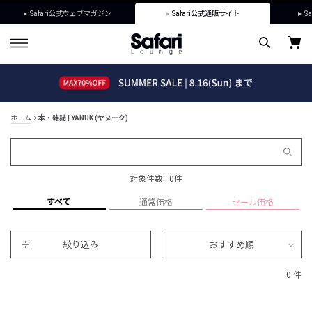
Safari公式ウェブマガジン
Safari公式通販サイト
Sa
ホーム
本・雑誌 | YANUK (ヤヌーク)
対象件数 : 0件
すべて
通常価格
セール価格
絞り込み
おすすめ順
0 件