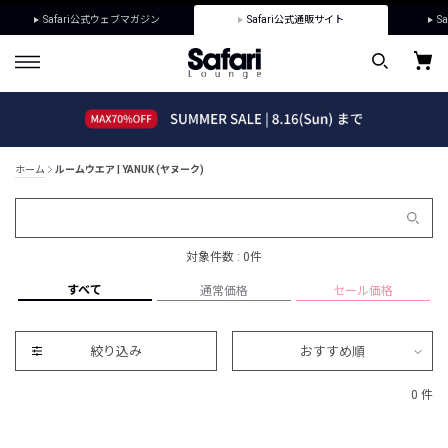
Safari公式ウェブマガジン
Safari公式通販サイト
Sa
ホーム
ルームウエア | YANUK (ヤヌーク)
対象件数 : 0件
すべて
通常価格
セール価格
絞り込み
おすすめ順
0 件