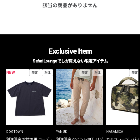
該当の商品がありません
Exclusive Item
Safari Loungeでしか買えない限定アイテム
NEW
限定
別注
限定
別注
限定
DOGTOWN
YANUK
NASAMICA
別注限定 水陸両用 コーデュ
別注限定 ペイント加工 リゾ
カモフラージュパイ