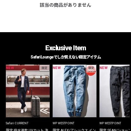
該当の商品がありません
Exclusive Item
Safari Loungeでしか買えない限定アイテム
NEW
NEW
NEW
限定
限定
Safari CURRENT
WP WESTPOINT
WP WESTPOINT
限定 吸水速乾 UVカット 洗
限定 ALEX/アレックス イン
限定 SEAN/ショー