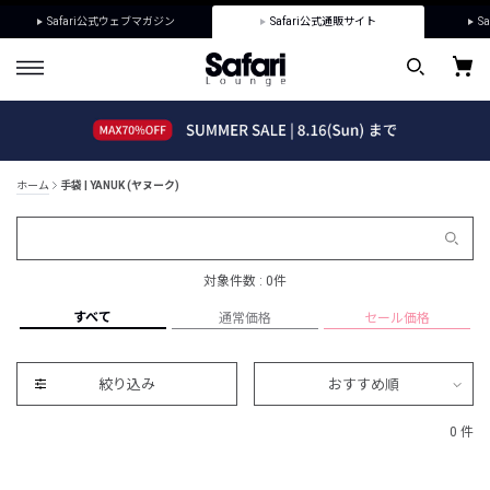
Safari公式ウェブマガジン
Safari公式通販サイト
Sa
ホーム
手袋 | YANUK (ヤヌーク)
対象件数 : 0件
すべて
通常価格
セール価格
絞り込み
おすすめ順
0 件