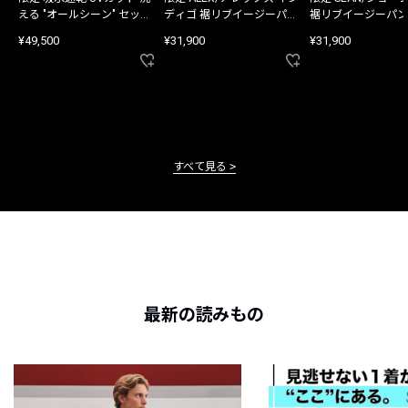
える "オールシーン" セット
ディゴ 裾リブイージーパン
裾リブイージーパン
アップ
ツ
¥49,500
¥31,900
¥31,900
すべて見る
最新の読みもの