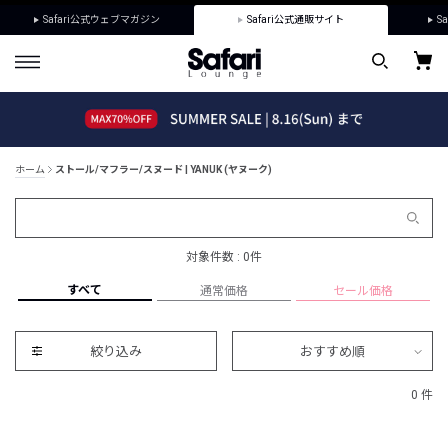
Safari公式ウェブマガジン
Safari公式通販サイト
Sa
ホーム
ストール/マフラー/スヌード | YANUK (ヤヌーク)
対象件数 : 0件
すべて
通常価格
セール価格
絞り込み
おすすめ順
0 件