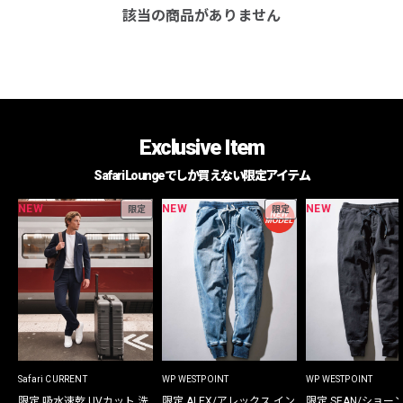
該当の商品がありません
Exclusive Item
Safari Loungeでしか買えない限定アイテム
NEW
NEW
NEW
限定
限定
Safari CURRENT
WP WESTPOINT
WP WESTPOINT
限定 吸水速乾 UVカット 洗
限定 ALEX/アレックス イン
限定 SEAN/ショー