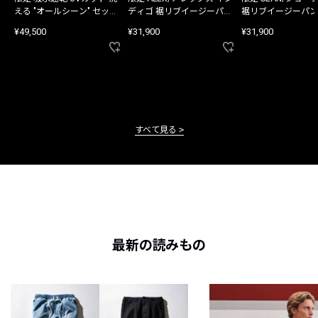
える "オールシーン" セット
ディゴ 裾リブイージーパン
裾リブイージーパン
アップ
ツ
¥49,500
¥31,900
¥31,900
すべて見る
最新の読みもの