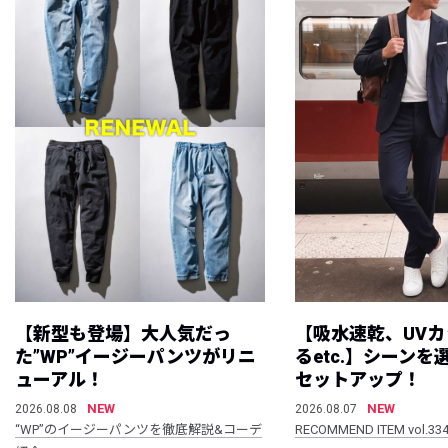
【新型も登場】大人気だっ
【吸水速乾、UV
た”WP”イージーパンツがリニ
るetc.】シーン
ューアル！
セットアップ！
NEW
NEW
2026.08.08
2026.08.07
“WP”のイージーパンツを徹底解説&コーデ
RECOMMEND ITEM vol.33