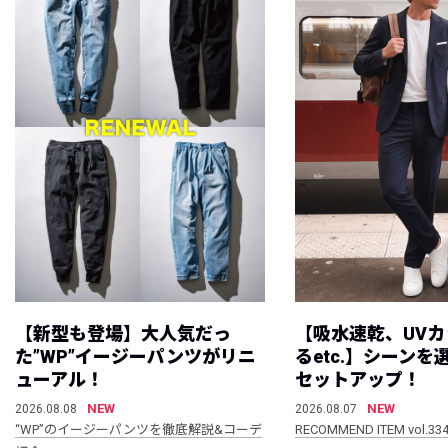
【新型も登場】大人気だっ
【吸水速乾、UV
た”WP”イージーパンツがリニ
るetc.】シーン
ューアル！
セットアップ！
NEW
NEW
2026.08.08
2026.08.07
“WP”のイージーパンツを徹底解説&コーデ
RECOMMEND ITEM vol.33