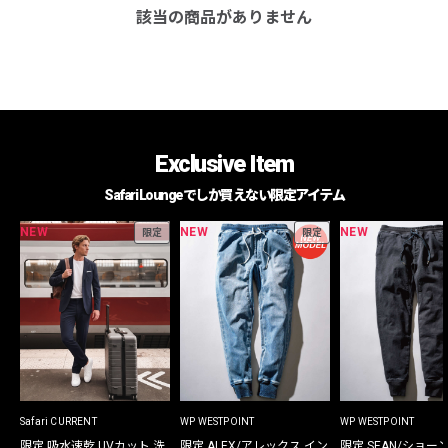
該当の商品がありません
Exclusive Item
Safari Loungeでしか買えない限定アイテム
NEW
NEW
NEW
限定
限定
Safari CURRENT
WP WESTPOINT
WP WESTPOINT
限定 吸水速乾 UVカット 洗
限定 ALEX/アレックス イン
限定 SEAN/ショー