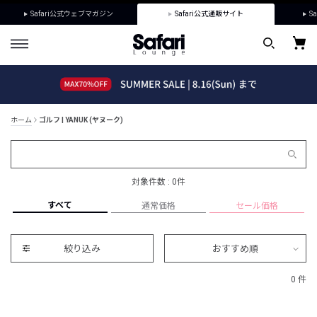
Safari公式ウェブマガジン
Safari公式通販サイト
Sa
ホーム
ゴルフ | YANUK (ヤヌーク)
対象件数 : 0件
すべて
通常価格
セール価格
絞り込み
おすすめ順
0 件