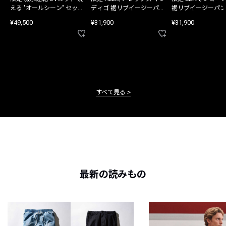
える "オールシーン" セット
ディゴ 裾リブイージーパン
裾リブイージーパン
アップ
ツ
¥49,500
¥31,900
¥31,900
すべて見る
最新の読みもの