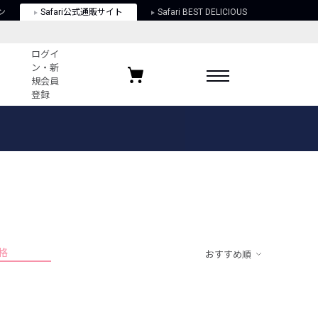
ン
Safari公式通販サイト
Safari BEST DELICIOUS
ログイ
ン・新
規会員
登録
ログイン・新規会員登録
お気に入りアイテム
ガイド
お気に入りブランド
お気に入り記事
最近チェックしたアイテム
格
おすすめ順
ポリシー
関する法律