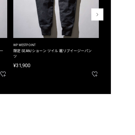
WP WESTPOINT
WP WESTPOINT
ジー
限定 SEAN/ショーン ツイル 裾リブイージーパン
限定 DAVID/デイヴィッド インデ
ツ
イージーパンツ
¥31,900
¥33,000