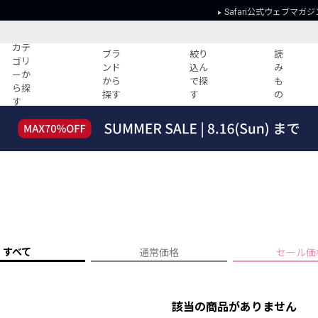
Safari公式ウェブマガジ
カテ
ブラ
絞り
読
ゴリ
ンド
込ん
み
ーか
から
で探
も
ら探
探す
す
の
す
読みもの
ガイド
ー
すべての記事
ショッピング
2026年のイチオシTシャツ！
初めての方
“WP”のイージーパンツを徹底解説&コ
Club Safari
ーデ紹介
よくある質問
HOTなコーデ TOP20
会社概要
ディネート
新ブランドご紹介！
会員利用規約
すべて
通常価格
セール価
人気記事ランキング
プライバシー
バイヤーズ レコメンド
特定商取引に
今週の別注アイテム
該当の商品がありません
ウィークリーコーデ