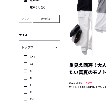
在庫あり
在庫なし含む
クリア
絞り込む
サイズ
トップス
XXS
XS
重見え回避！大
S
たい真夏のモノ
M
NEW
2026.08.06
L
WEEKLY COORDINATE vol.2
XL
XXL