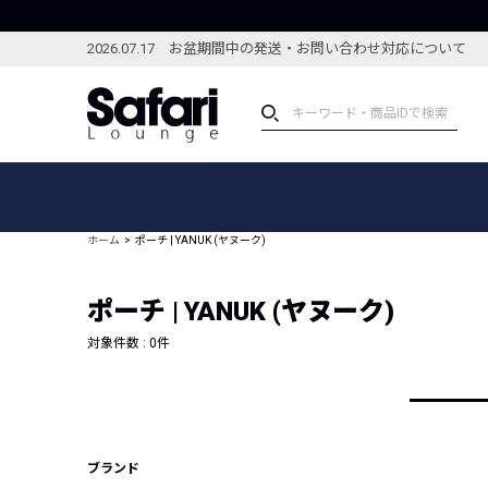
2026.07.17 お盆期間中の発送・お問い合わせ対応について
アイテム
スペシャル
カテゴリーから探す
スペシャルフィーチャ
ホーム
ポーチ | YANUK (ヤヌーク)
ブランドから探す
特集記事
絞り込んで探す
ポーチ | YANUK (ヤヌーク)
新着アイテム
コーディネート
編集部のおすすめアイテム
対象件数 :
0
件
編集部のおすすめコー
ランキング
雑誌・カタログ掲載アイテム
セール
ブランド