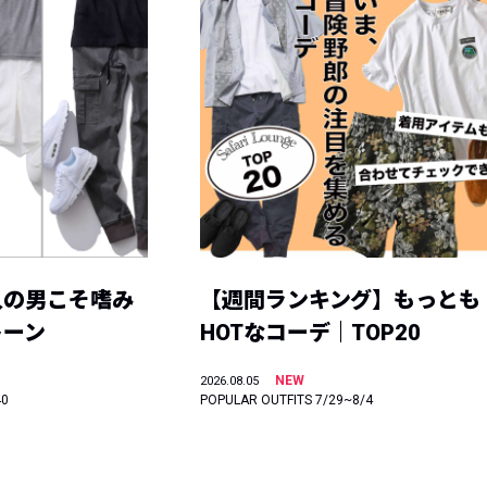
人の男こそ嗜み
【週間ランキング】もっとも
トーン
HOTなコーデ｜TOP20
NEW
2026.08.05
40
POPULAR OUTFITS 7/29~8/4