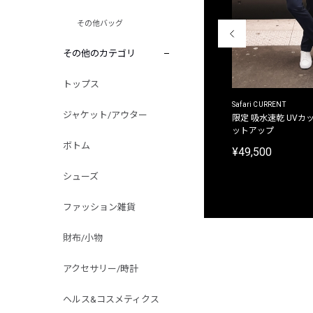
その他バッグ
その他のカテゴリ
トップス
ACANTHUS
Safari CURRENT
ジャケット/アウター
別注限定 フード付き チェックシャツジャケット
限定 吸水速乾 UVカッ
ットアップ
¥31,900
ボトム
¥49,500
シューズ
ファッション雑貨
財布/小物
アクセサリー/時計
ヘルス&コスメティクス