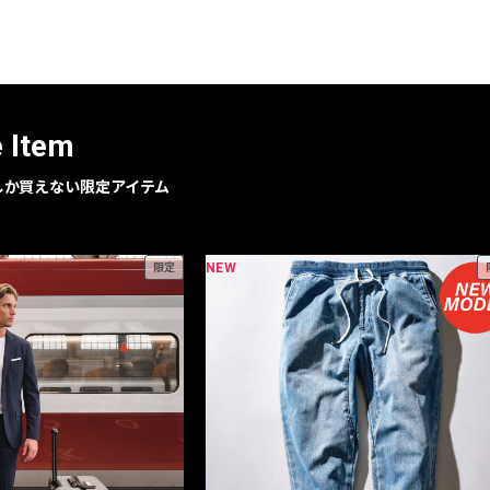
レコメンドアイテム
ピックアップアイテム
フォーカスブランド
セールおすすめアイテム
e Item
人気アイテム TOP 15
geでしか買えない限定アイテム
NEW
限定