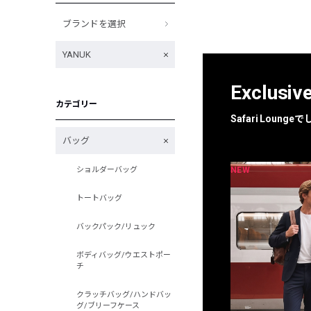
ブランドを選択
YANUK
Exclusiv
カテゴリー
Safari Loun
バッグ
NEW
NEW
ショルダーバッグ
限定
別注
トートバッグ
バックパック/リュック
ボディバッグ/ウエストポー
チ
クラッチバッグ/ハンドバッ
グ/ブリーフケース