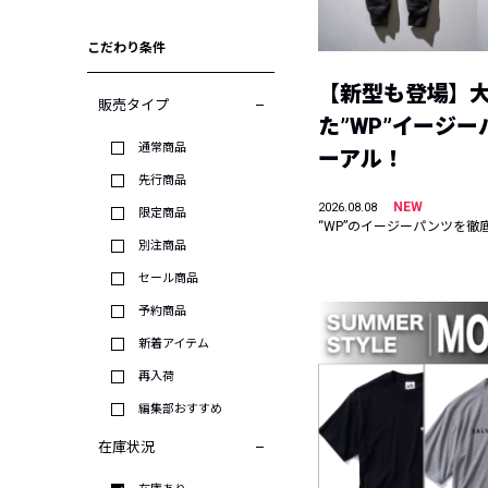
こだわり条件
【新型も登場】
販売タイプ
た”WP”イージ
通常商品
ーアル！
先行商品
NEW
2026.08.08
限定商品
“WP”のイージーパンツを徹
別注商品
セール商品
予約商品
新着アイテム
再入荷
編集部おすすめ
在庫状況