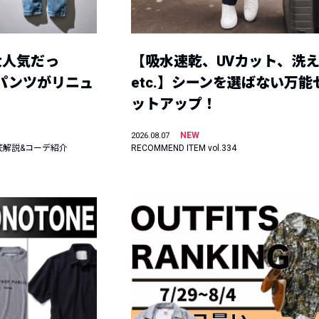
大人気だっ
【吸水速乾、UVカット、洗
ーパンツがリニュ
etc.】シーンを選ばない万能
ットアップ！
NEW
2026.08.07
底解説&コーデ紹介
RECOMMEND ITEM vol.334