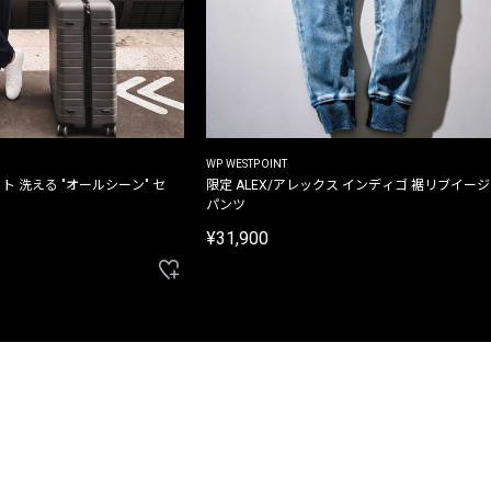
WP WESTPOINT
ト 洗える "オールシーン" セ
限定 ALEX/アレックス インディゴ 裾リブイー
パンツ
¥31,900