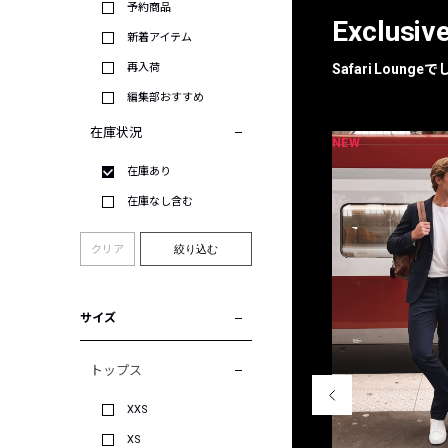
予約商品
Exclusiv
新着アイテム
再入荷
Safari Loun
編集部おすすめ
在庫状況
NEW
NEW
限定
別注
在庫あり
在庫なし含む
クリア
絞り込む
サイズ
トップス
XXS
XS