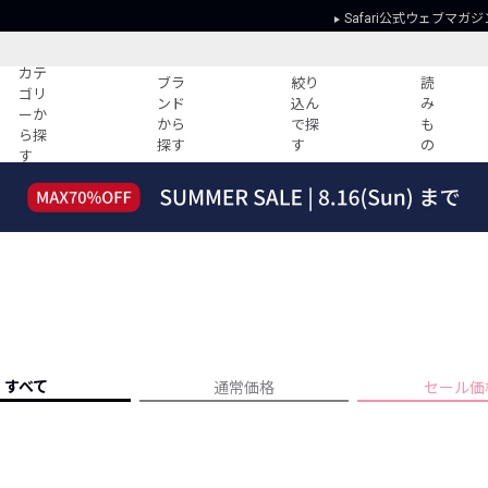
Safari公式ウェブマガジ
カテ
ブラ
絞り
読
ゴリ
ンド
込ん
み
ーか
から
で探
も
ら探
探す
す
の
す
読みもの
ガイド
ー
すべての記事
ショッピング
2026年のイチオシTシャツ！
初めての方
“WP”のイージーパンツを徹底解説&コ
Club Safari
ーデ紹介
よくある質問
HOTなコーデ TOP20
会社概要
ディネート
新ブランドご紹介！
会員利用規約
すべて
通常価格
セール価
人気記事ランキング
プライバシー
バイヤーズ レコメンド
特定商取引に
今週の別注アイテム
ウィークリーコーデ