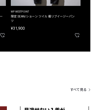
WP WESTPOINT
WP WESTPOINT
ジー
限定 SEAN/ショーン ツイル 裾リブイージーパン
限定 DAVID/デイヴィッド インデ
ツ
イージーパンツ
¥31,900
¥33,000
すべて見る