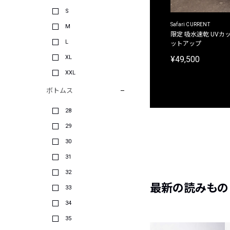
S
ACANTHUS
Safari CURRENT
M
別注限定 フード付き チェックシャツジャケット
限定 吸水速乾 UVカッ
L
ットアップ
¥31,900
XL
¥49,500
XXL
ボトムス
28
29
30
31
32
最新の読みもの
33
34
35