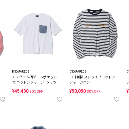
DSQUARED2
DSQUARED2
D
フ
モノグラム柄デニムポケット
ロゴ刺繍 ストライプコットン
ー
付 コットンジャージTシャツ
ジャージロンT
¥45,430
¥50,050
¥
30%OFF
30%OFF