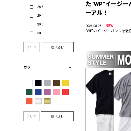
た”WP”イージ
28.5
ーアル！
29
29.5
NEW
2026.08.08
“WP”のイージーパンツを徹
30
クリア
絞り込む
カラー
クリア
絞り込む