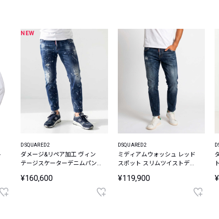
レコメンドアイテム
ピックアップアイテム
NEW
フォーカスブランド
セールおすすめアイテム
人気アイテム TOP 15
DSQUARED2
DSQUARED2
D
ト
ダメージ&リペア加工 ヴィン
ミディアムウォッシュ レッド
テージスケーターデニムパン
スポット スリムツイストデニ
ツ
ムパンツ
¥160,600
¥119,900
¥