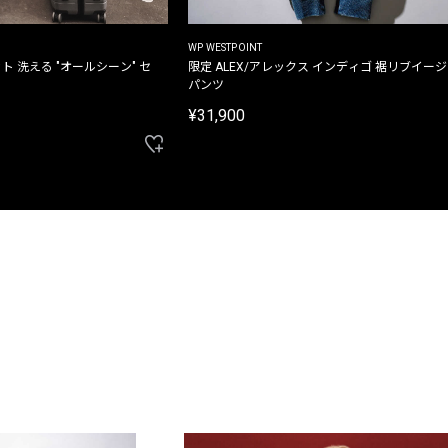
WP WESTPOINT
ト 洗える "オールシーン" セ
限定 ALEX/アレックス インディゴ 裾リブイー
パンツ
¥31,900