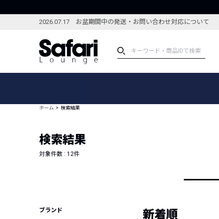
2026.07.17 お盆期間中の発送・お問い合わせ対応について
アイテム
スペシャル
カテゴリーから探す
スペシャルフィーチャ
ホーム
検索結果
ブランドから探す
特集記事
絞り込んで探す
検索結果
新着アイテム
コーディネート
編集部のおすすめアイテム
対象件数 :
12
件
編集部のおすすめコー
ランキング
雑誌・カタログ掲載アイテム
セール
ブランド
新着順