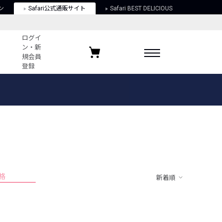
ン
Safari公式通販サイト
Safari BEST DELICIOUS
ログイ
ン・新
規会員
登録
ログイン・新規会員登録
お気に入りアイテム
ガイド
お気に入りブランド
お気に入り記事
最近チェックしたアイテム
格
新着順
ポリシー
関する法律