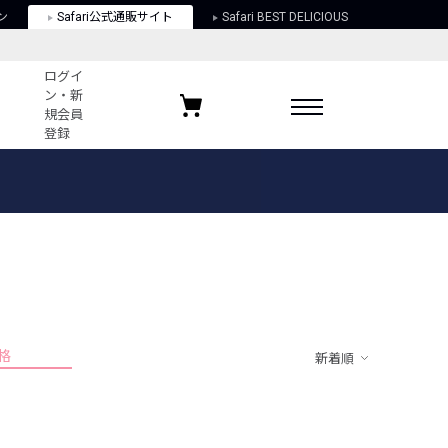
ン
Safari公式通販サイト
Safari BEST DELICIOUS
ログイ
ン・新
規会員
登録
ログイン・新規会員登録
お気に入りアイテム
ガイド
お気に入りブランド
お気に入り記事
最近チェックしたアイテム
格
新着順
ポリシー
関する法律