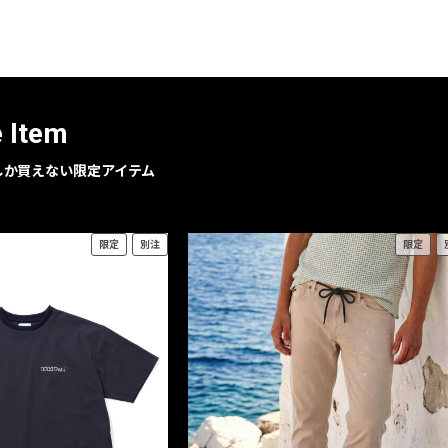
レコメンドアイテム
ピックアップアイテム
フォーカスブランド
セールおすすめアイテム
e Item
人気アイテム TOP 15
geでしか買えない限定アイテム
限定
別注
限定