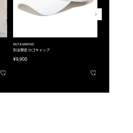
MUTA MARINE
CROSSLEY
ム
別注限定 ロゴキャップ
別注限定 ノースリ
¥9,900
¥8,580
40%OFF