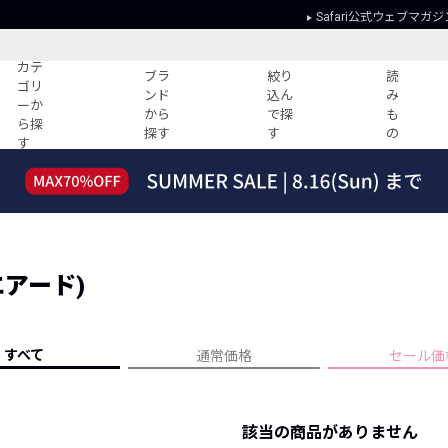
Safari公式ウェブマガジ
カテ
ブラ
絞り
読
ゴリ
ンド
込ん
み
ーか
から
で探
も
ら探
探す
す
の
す
読みもの
ガイド
ー
すべての記事
ショッピング
2026年のイチオシTシャツ！
初めての方
“WP”のイージーパンツを徹底解説&コ
Club Safari
ーデ紹介
クエアード)
よくある質問
HOTなコーデ TOP20
会社概要
ディネート
新ブランドご紹介！
会員利用規約
すべて
通常価格
セール価
人気記事ランキング
プライバシー
バイヤーズ レコメンド
特定商取引に
今週の別注アイテム
該当の商品がありません
ウィークリーコーデ