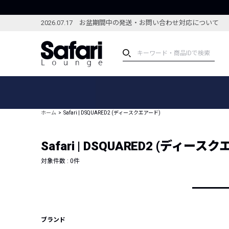
2026.07.17 お盆期間中の発送・お問い合わせ対応について
アイテム
スペシャル
カテゴリーから探す
スペシャルフィーチャ
ホーム
Safari | DSQUARED2 (ディースクエアード)
ブランドから探す
特集記事
絞り込んで探す
Safari | DSQUARED2 (ディース
新着アイテム
コーディネート
編集部のおすすめアイテム
対象件数 :
0
件
編集部のおすすめコー
ランキング
雑誌・カタログ掲載アイテム
セール
ブランド