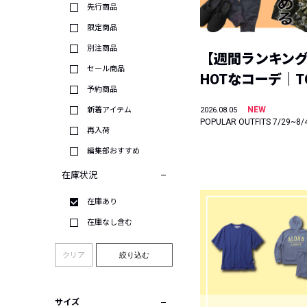
先行商品
限定商品
別注商品
【週間ランキン
セール商品
HOTなコーデ｜TO
予約商品
NEW
新着アイテム
2026.08.05
POPULAR OUTFITS 7/29~8/
再入荷
編集部おすすめ
在庫状況
在庫あり
在庫なし含む
クリア
絞り込む
サイズ