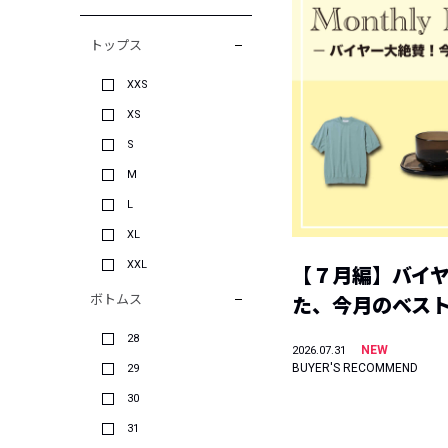
トップス
XXS
XS
S
M
L
XL
XXL
【７月編】バイ
ボトムス
た、今月のベス
28
NEW
2026.07.31
BUYER'S RECOMMEND
29
30
31