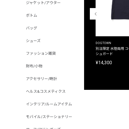
ジャケット/アウター
ボトム
バッグ
シューズ
THE DUFFER OF ST.GEORGE
DOGTOWN
別注限定 ピグメントダイ バックプリント サーフ
別注限定 水陸両用 
ファッション雑貨
プリントTシャツ
シュガード
¥9,900
¥14,300
財布/小物
アクセサリー/時計
ヘルス&コスメティクス
インテリア/ルームアイテム
モバイル/ステーショナリー