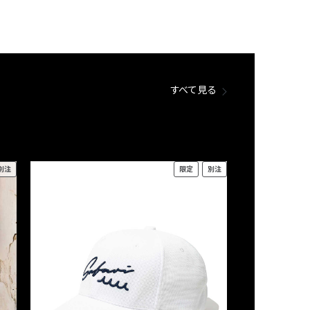
すべて見る
別注
限定
別注