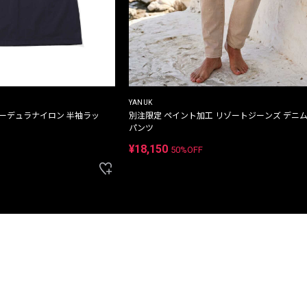
YANUK
コーデュラナイロン 半袖ラッ
別注限定 ペイント加工 リゾートジーンズ デニ
パンツ
¥18,150
50%OFF