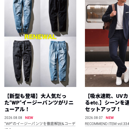
【新型も登場】大人気だっ
【吸水速乾、UV
た”WP”イージーパンツがリニ
るetc.】シーン
ューアル！
セットアップ！
NEW
NEW
2026.08.08
2026.08.07
“WP”のイージーパンツを徹底解説&コーデ
RECOMMEND ITEM vol.33