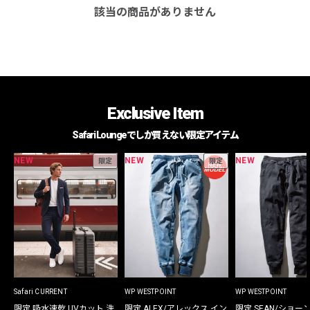
該当の商品がありません
Exclusive Item
Safari Loungeでしか買えない限定アイテム
NEW
NEW
NEW
限定
限定
Safari CURRENT
WP WESTPOINT
WP WESTPOINT
限定 吸水速乾 UVカット 洗
限定 ALEX/アレックス イン
限定 SEAN/ショー