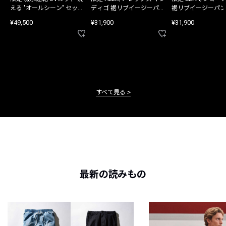
える "オールシーン" セット
ディゴ 裾リブイージーパン
裾リブイージーパン
アップ
ツ
¥49,500
¥31,900
¥31,900
すべて見る
最新の読みもの