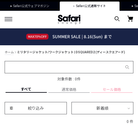
Safari公式ウェブマガジン
Safari公式通販サイト
Sa
ホーム
ミリタリージャケット/ワークジャケット | DSQUARED2 (ディースクエアード)
対象件数 : 0件
すべて
通常価格
セール価格
絞り込み
新着順
0 件