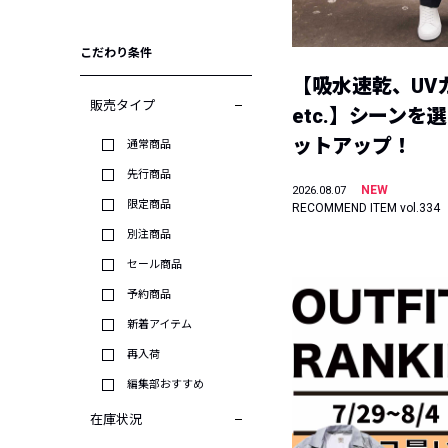
こだわり条件
【吸水速乾、UV
販売タイプ
etc.】シーンを
ットアップ！
通常商品
先行商品
NEW
2026.08.07
限定商品
RECOMMEND ITEM vol.334
別注商品
セール商品
予約商品
新着アイテム
再入荷
編集部おすすめ
在庫状況