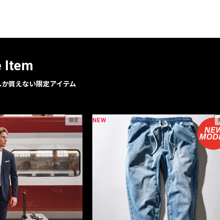
レコメンドアイテム
ピックアップアイテム
フォーカスブランド
セールおすすめアイテム
e Item
人気アイテム TOP 15
geでしか買えない限定アイテム
NEW
限定