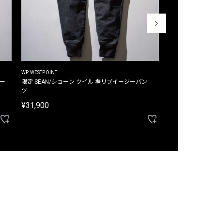
WP WESTPOINT
WP WESTPOINT
ジー
限定 SEAN/ショーン ツイル 裾リブイージーパン
限定 DAVID/デイヴィッド インデ
ツ
イージーパンツ
¥31,900
¥33,000