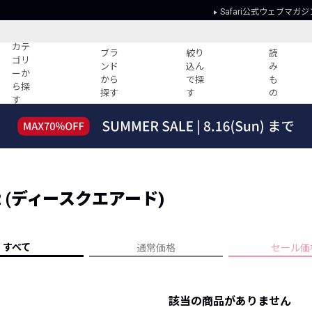
Safari公式ウェブマガジ
カテ
ブラ
絞り
読
ゴリ
ンド
込ん
み
ーか
から
で探
も
ら探
探す
す
の
す
読みもの
ガイド
ー
すべての記事
ショッピング
2026年のイチオシTシャツ！
初めての方
“WP”のイージーパンツを徹底解説&コ
Club Safari
ーデ紹介
2 (ディースクエアード)
よくある質問
HOTなコーデ TOP20
会社概要
ディネート
新ブランドご紹介！
会員利用規約
すべて
通常価格
セール価
人気記事ランキング
プライバシー
バイヤーズ レコメンド
特定商取引に
今週の別注アイテム
該当の商品がありません
ウィークリーコーデ