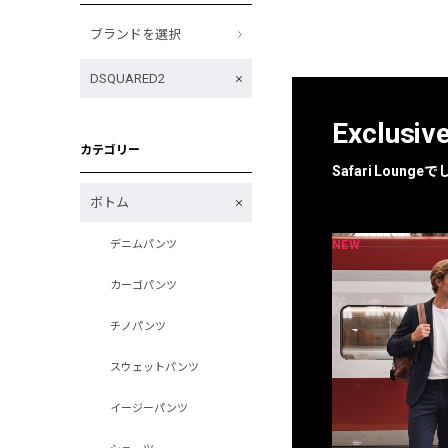
ブランドを選択
DSQUARED2
Exclusiv
カテゴリー
Safari Loun
ボトム
NEW
NEW
デニムパンツ
限定
別注
カーゴパンツ
チノパンツ
スウェットパンツ
イージーパンツ