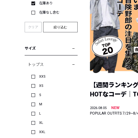
在庫あり
在庫なし含む
クリア
絞り込む
サイズ
トップス
XXS
【週間ランキン
XS
HOTなコーデ｜TO
S
M
NEW
2026.08.05
POPULAR OUTFITS 7/29~8/
L
XL
XXL