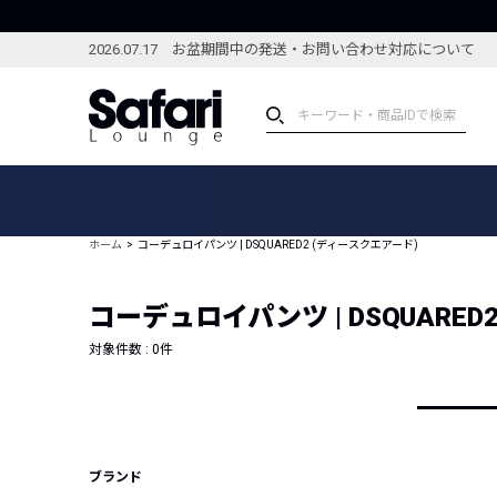
2026.07.17 お盆期間中の発送・お問い合わせ対応について
アイテム
スペシャル
カテゴリーから探す
スペシャルフィーチャ
ホーム
コーデュロイパンツ | DSQUARED2 (ディースクエアード)
ブランドから探す
特集記事
絞り込んで探す
コーデュロイパンツ | DSQUARED
新着アイテム
コーディネート
編集部のおすすめアイテム
対象件数 :
0
件
編集部のおすすめコー
ランキング
雑誌・カタログ掲載アイテム
セール
ブランド