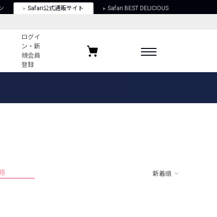
ン
Safari公式通販サイト
Safari BEST DELICIOUS
ログイ
ン・新
規会員
登録
ログイン・新規会員登録
お気に入りアイテム
ガイド
お気に入りブランド
お気に入り記事
最近チェックしたアイテム
格
新着順
ポリシー
関する法律