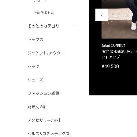
ショーツ
その他ボトム
その他のカテゴリ
トップス
ACANTHUS
Safari CURRENT
別注限定 フード付き チェックシャツジャケット
限定 吸水速乾 UVカッ
ジャケット/アウター
ットアップ
¥31,900
¥49,500
バッグ
シューズ
ファッション雑貨
財布/小物
アクセサリー/時計
ヘルス&コスメティクス