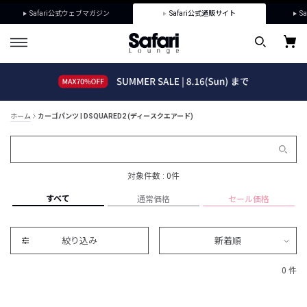
Safari公式ウェブマガジン
Safari公式通販サイト
Sa
ホーム
カーゴパンツ | DSQUARED2 (ディースクエアード)
対象件数 : 0件
すべて
通常価格
セール価格
絞り込み
新着順
0 件