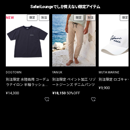
Safari Loungeでしか買えない限定アイテム
NEW
限定
別注
限定
別注
限定
DOGTOWN
YANUK
MUTA MARINE
別注限定 水陸両用 コーデュ
別注限定 ペイント加工 リゾ
別注限定 ロゴキャ
ラナイロン 半袖ラッシュガ
ートジーンズ デニムパンツ
¥9,900
ード
¥14,300
¥18,150
50%OFF