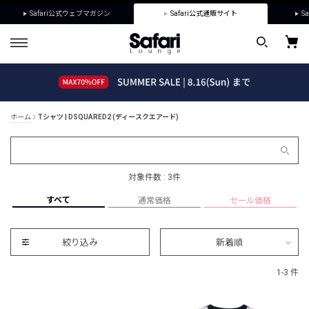
Safari公式ウェブマガジン
Safari公式通販サイト
Sa
ホーム
Tシャツ | DSQUARED2 (ディースクエアード)
対象件数 : 3件
すべて
通常価格
セール価格
絞り込み
新着順
1-3 件