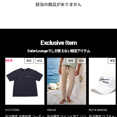
該当の商品がありません
Exclusive Item
Safari Loungeでしか買えない限定アイテム
NEW
限定
別注
限定
別注
限定
DOGTOWN
YANUK
MUTA MARINE
別注限定 水陸両用 コーデュ
別注限定 ペイント加工 リゾ
別注限定 ロゴキャ