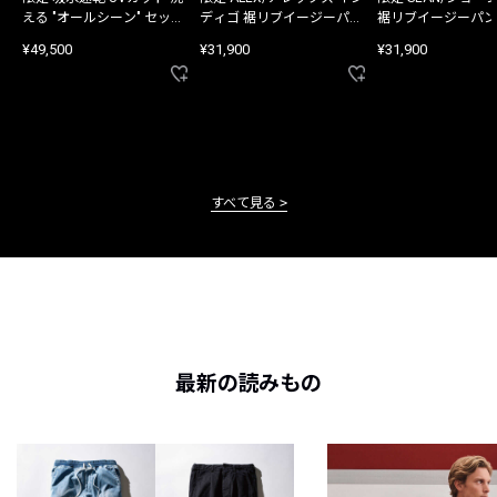
える "オールシーン" セット
ディゴ 裾リブイージーパン
裾リブイージーパン
アップ
ツ
¥49,500
¥31,900
¥31,900
すべて見る
最新の読みもの