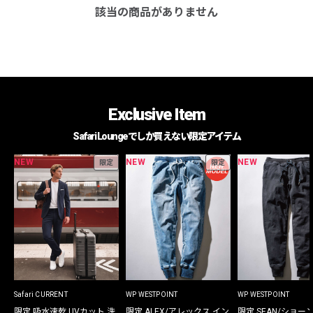
該当の商品がありません
Exclusive Item
Safari Loungeでしか買えない限定アイテム
NEW
NEW
NEW
限定
限定
Safari CURRENT
WP WESTPOINT
WP WESTPOINT
限定 吸水速乾 UVカット 洗
限定 ALEX/アレックス イン
限定 SEAN/ショー