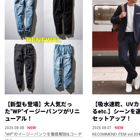
【新型も登場】大人気だっ
【吸水速乾、UV
た”WP”イージーパンツがリニ
るetc.】シーン
ューアル！
セットアップ！
NEW
NEW
2026.08.08
2026.08.07
“WP”のイージーパンツを徹底解説&コーデ
RECOMMEND ITEM vol.33