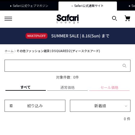
Safari公式ウェブマガジン
Safari公式通販サイト
Sa
ホーム
その他ファッション雑貨 | DSQUARED2 (ディースクエアード)
対象件数 : 0件
すべて
通常価格
セール価格
絞り込み
新着順
0 件