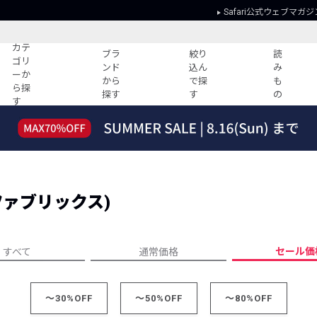
Safari公式ウェブマガジ
カテ
ブラ
絞り
読
ゴリ
ンド
込ん
み
ーか
から
で探
も
ら探
探す
す
の
す
読みもの
ガイド
ー
すべての記事
ショッピング
2026年のイチオシTシャツ！
初めての方
“WP”のイージーパンツを徹底解説&コ
Club Safari
ーデ紹介
ングファブリックス)
よくある質問
HOTなコーデ TOP20
会社概要
ディネート
新ブランドご紹介！
会員利用規約
セール価
すべて
通常価格
人気記事ランキング
プライバシー
バイヤーズ レコメンド
特定商取引に
今週の別注アイテム
～30%OFF
～50%OFF
～80%OFF
ウィークリーコーデ