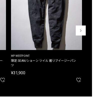
WP WESTPOINT
WP WESTPOINT
ジー
限定 SEAN/ショーン ツイル 裾リブイージーパン
限定 DAVID/デイヴィッド インデ
ツ
イージーパンツ
¥31,900
¥33,000