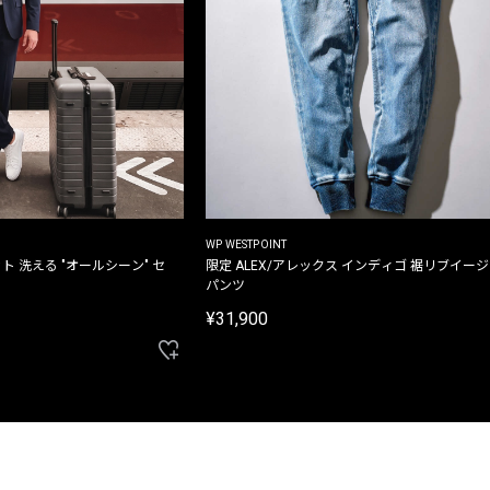
WP WESTPOINT
ト 洗える "オールシーン" セ
限定 ALEX/アレックス インディゴ 裾リブイー
パンツ
¥31,900