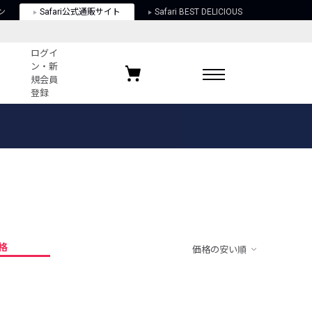
ン
Safari公式通販サイト
Safari BEST DELICIOUS
ログイ
ン・新
規会員
登録
ログイン・新規会員登録
お気に入りアイテム
ガイド
お気に入りブランド
お気に入り記事
最近チェックしたアイテム
格
価格の安い順
ポリシー
関する法律