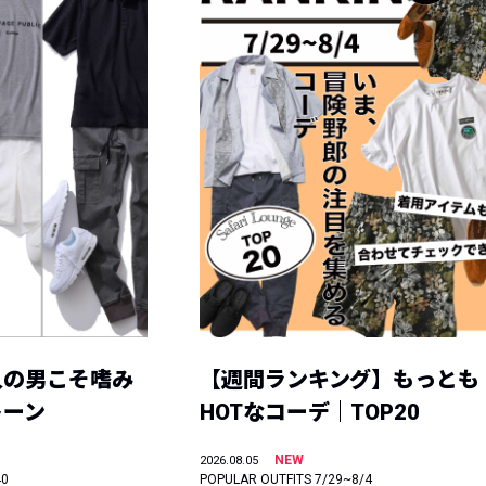
人の男こそ嗜み
【週間ランキング】もっとも
トーン
HOTなコーデ｜TOP20
NEW
2026.08.05
40
POPULAR OUTFITS 7/29~8/4