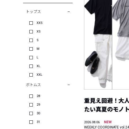
トップス
XXS
XS
S
M
L
XL
XXL
ボトムス
28
重見え回避！大
29
たい真夏のモノ
30
31
NEW
2026.08.06
WEEKLY COORDINATE vol.2