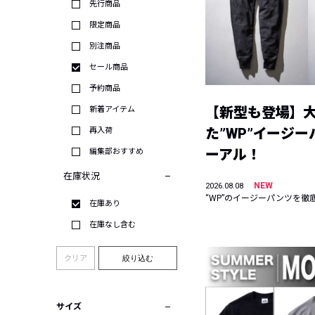
先行商品
限定商品
別注商品
セール商品
予約商品
【新型も登場】
新着アイテム
た”WP”イージ
再入荷
ーアル！
編集部おすすめ
在庫状況
NEW
2026.08.08
“WP”のイージーパンツを徹
在庫あり
在庫なし含む
クリア
絞り込む
サイズ