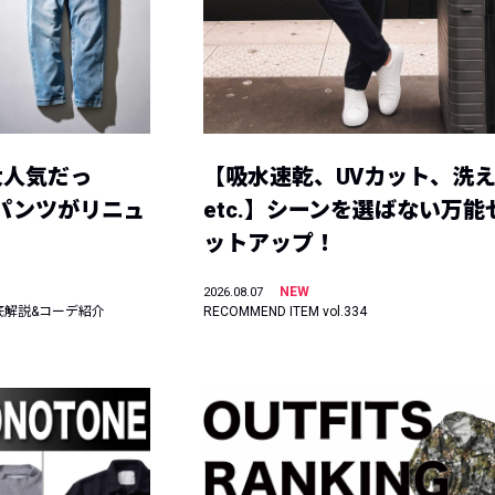
大人気だっ
【吸水速乾、UVカット、洗
ーパンツがリニュ
etc.】シーンを選ばない万能
ットアップ！
NEW
2026.08.07
底解説&コーデ紹介
RECOMMEND ITEM vol.334