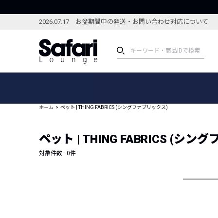
2026.07.17 お盆期間中の発送・お問い合わせ対応について
アイテム
スペシャル
カテゴリーから探す
スペシャルフィーチャ
ホーム
ペット | THING FABRICS (シングファブリックス)
ブランドから探す
特集記事
絞り込んで探す
ペット | THING FABRICS (シ
新着アイテム
コーディネート
編集部のおすすめアイテム
対象件数 :
0
件
編集部のおすすめコー
ランキング
雑誌・カタログ掲載アイテム
セール