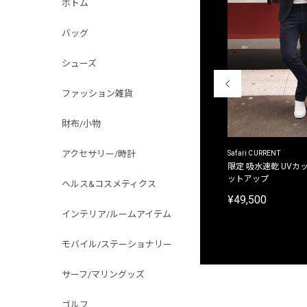
ボトム
バッグ
シューズ
ファッション雑貨
財布/小物
アクセサリー/時計
ACANTHUS
Safari CURRENT
別注限定 フード付き チェックシャツジャケット
限定 吸水速乾 UVカッ
ットアップ
ヘルス&コスメティクス
¥31,900
¥49,500
インテリア/ルームアイテム
モバイル/ステーショナリー
サーフ/マリングッズ
ゴルフ