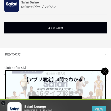
Safari Online
Safari公式ウェブマガジン
よくある質問
初めての方
Club Safariとは
【アプリ限定】4問でわかる！
ショッピングガイド
あなたの"Safariタイプ"は？
会社概要・規約
詳しくはこちら ＞
×
Safari Lounge
VIEW
HINODE PUBLISHING ..
© 1996-2026 HINODE PUBLISHING co., ltd. All Rights Reserved.