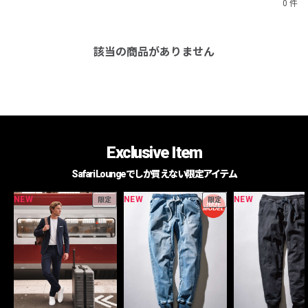
0 件
該当の商品がありません
Exclusive Item
Safari Loungeでしか買えない限定アイテム
NEW
NEW
NEW
限定
限定