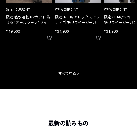
Safari CURRENT
WP WESTPOINT
WP WESTPOINT
限定 吸水速乾 UVカット 洗
限定 ALEX/アレックス イン
限定 SEAN/ショー
える "オールシーン" セット
ディゴ 裾リブイージーパン
裾リブイージーパン
アップ
ツ
¥49,500
¥31,900
¥31,900
すべて見る
最新の読みもの