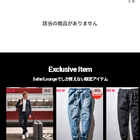
0 件
該当の商品がありません
Exclusive Item
Safari Loungeでしか買えない限定アイテム
NEW
NEW
NEW
限定
限定