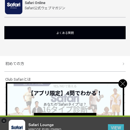
Safari Online
Safari公式ウェブマガジン
よくある質問
初めての方
Club Safariとは
【アプリ限定】4問でわかる！
ショッピングガイド
あなたの"Safariタイプ"は？
会社概要・規約
詳しくはこちら ＞
×
Safari Lounge
VIEW
HINODE PUBLISHING ..
© 1996-2026 HINODE PUBLISHING co., ltd. All Rights Reserved.