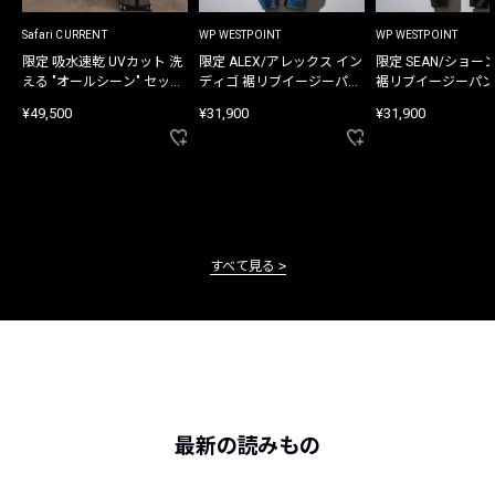
Safari CURRENT
WP WESTPOINT
WP WESTPOINT
限定 吸水速乾 UVカット 洗
限定 ALEX/アレックス イン
限定 SEAN/ショー
える "オールシーン" セット
ディゴ 裾リブイージーパン
裾リブイージーパン
アップ
ツ
¥49,500
¥31,900
¥31,900
すべて見る
最新の読みもの