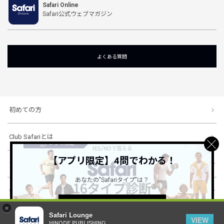
Safari Online
Safari公式ウェブマガジン
よくある質問
初めての方
Club Safariとは
【アプリ限定】4問でわかる！
ショッピングガイド
あなたの"Safariタイプ"は？
会社概要・規約
詳しくはこちら ＞
×
Safari Lounge
VIEW
HINODE PUBLISHING ..
© 1996-2026 HINODE PUBLISHING co., ltd. All Rights Reserved.