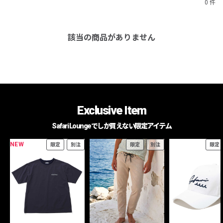
0 件
該当の商品がありません
Exclusive Item
Safari Loungeでしか買えない限定アイテム
NEW
限定
別注
限定
別注
限定