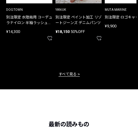
DOGTOWN
YANUK
MUTA MARINE
別注限定 水陸両用 コーデュ
別注限定 ペイント加工 リゾ
別注限定 ロゴキャ
ラナイロン 半袖ラッシュガ
ートジーンズ デニムパンツ
¥9,900
ード
¥14,300
¥18,150
50%OFF
すべて見る
最新の読みもの