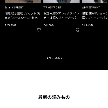
Safari CURRENT
WP WESTPOINT
WP WESTPOINT
限定 吸水速乾 UVカット 洗
限定 ALEX/アレックス イン
限定 SEAN/ショー
える "オールシーン" セット
ディゴ 裾リブイージーパン
裾リブイージーパン
アップ
ツ
¥49,500
¥31,900
¥31,900
すべて見る
最新の読みもの