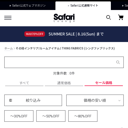
Safari公式ウェブマガジン
Safari公式通販サイト
Sa
ホーム
その他インテリア/ルームアイテム | THING FABRICS (シングファブリックス)
対象件数 : 0件
セール価格
すべて
通常価格
絞り込み
価格の安い順
～30%OFF
～50%OFF
～80%OFF