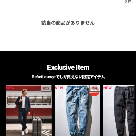
0 件
該当の商品がありません
Exclusive Item
Safari Loungeでしか買えない限定アイテム
NEW
NEW
NEW
限定
限定