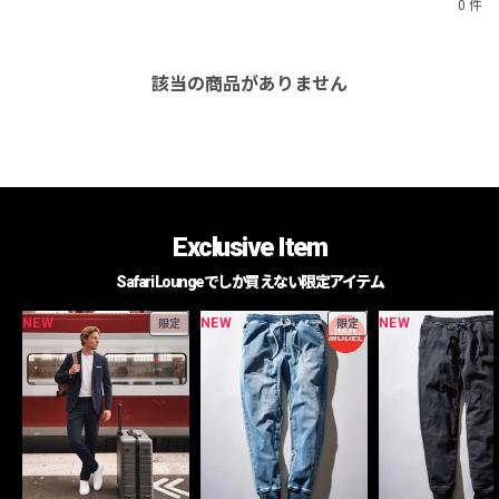
0 件
該当の商品がありません
Exclusive Item
Safari Loungeでしか買えない限定アイテム
NEW
NEW
NEW
限定
限定