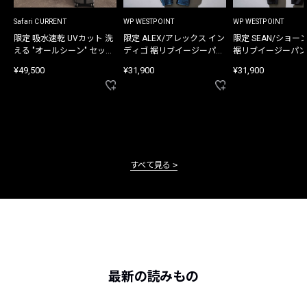
Safari CURRENT
WP WESTPOINT
WP WESTPOINT
限定 吸水速乾 UVカット 洗
限定 ALEX/アレックス イン
限定 SEAN/ショー
える "オールシーン" セット
ディゴ 裾リブイージーパン
裾リブイージーパン
アップ
ツ
¥49,500
¥31,900
¥31,900
すべて見る
最新の読みもの