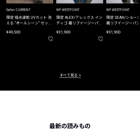
Safari CURRENT
WP WESTPOINT
WP WESTPOINT
限定 吸水速乾 UVカット 洗
限定 ALEX/アレックス イン
限定 SEAN/ショー
える "オールシーン" セット
ディゴ 裾リブイージーパン
裾リブイージーパン
アップ
ツ
¥49,500
¥31,900
¥31,900
すべて見る
最新の読みもの