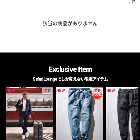
0 件
該当の商品がありません
Exclusive Item
Safari Loungeでしか買えない限定アイテム
NEW
NEW
NEW
限定
限定