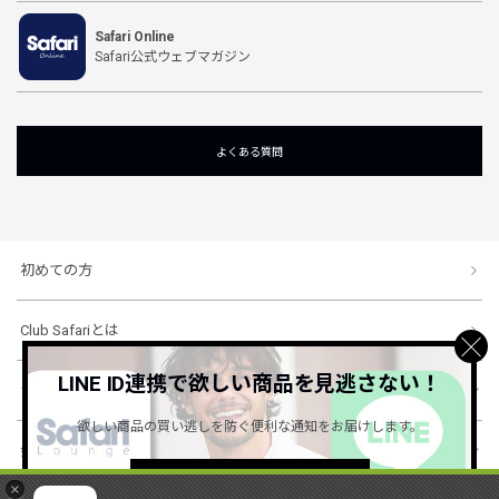
Safari Online
Safari公式ウェブマガジン
よくある質問
初めての方
Club Safariとは
LINE ID連携で欲しい商品を見逃さない！
ショッピングガイド
欲しい商品の買い逃しを防ぐ便利な通知をお届けします。
会社概要・規約
詳しくはこちら ＞
×