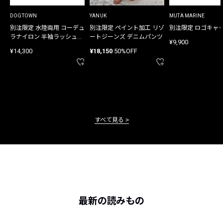
DOGTOWN
YANUK
MUTA MARINE
別注限定 水陸両用 コーデュ
別注限定 ペイント加工 リゾ
別注限定 ロゴキャ
ラナイロン 半袖ラッシュガ
ートジーンズ デニムパンツ
¥9,900
ード
¥14,300
¥18,150
50%OFF
すべて見る
最新の読みもの