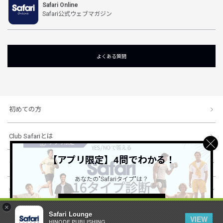
Safari Online
Safari公式ウェブマガジン
よくある質問
初めての方
Club Safariとは
【アプリ限定】4問でわかる！
ショッピングガイド
あなたの"Safariタイプ"は？
会社概要・規約
詳しくはこちら ＞
×
Safari Lounge
VIEW
HINODE PUBLISHING ..
© 1996-2026 HINODE PUBLISHING co., ltd. All Rights Reserved.