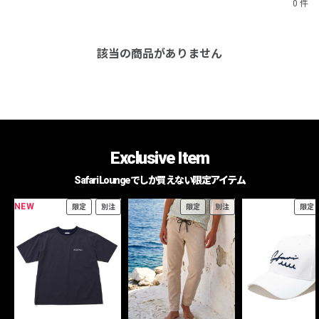
0 件
該当の商品がありません
Exclusive Item
Safari Loungeでしか買えない限定アイテム
NEW
限定
別注
限定
別注
限定