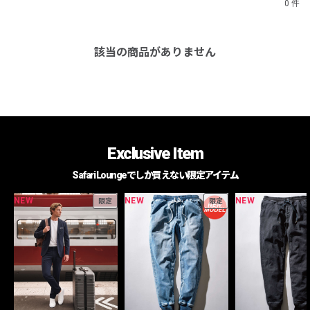
0 件
該当の商品がありません
Exclusive Item
Safari Loungeでしか買えない限定アイテム
NEW
NEW
NEW
限定
限定