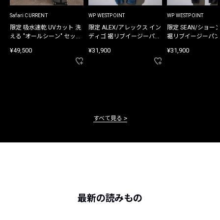
Safari CURRENT
WP WESTPOINT
WP WESTPOINT
限定 吸水速乾 UVカット 洗
限定 ALEX/アレックス イン
限定 SEAN/ショー
える "オールシーン" セット
ディゴ 裾リブイージーパン
裾リブイージーパン
アップ
ツ
¥49,500
¥31,900
¥31,900
すべて見る
最新の読みもの