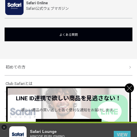
Safari Online
Safari公式ウェブマガジン
よくある質問
初めての方
Club Safariとは
LINE ID連携で欲しい商品を見逃さない！
ショッピングガイド
欲しい商品の買い逃しを防ぐ便利な通知をお届けします。
会社概要・規約
詳しくはこちら ＞
×
Safari Lounge
VIEW
HINODE PUBLISHING ..
© 1996-2026 HINODE PUBLISHING co., ltd. All Rights Reserved.