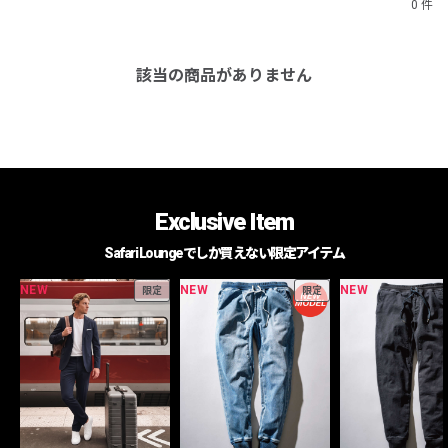
0 件
該当の商品がありません
Exclusive Item
Safari Loungeでしか買えない限定アイテム
NEW
NEW
NEW
限定
限定