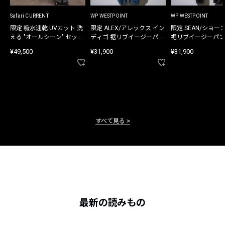
Safari CURRENT
WP WESTPOINT
WP WESTPOINT
限定 吸水速乾 UVカット 洗
限定 ALEX/アレックス イン
限定 SEAN/ショー
える "オールシーン" セット
ディゴ 裾リブイージーパン
裾リブイージーパン
アップ
ツ
¥49,500
¥31,900
¥31,900
すべて見る
最新の読みもの