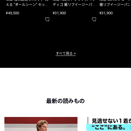
える "オールシーン" セット
ディゴ 裾リブイージーパン
裾リブイージーパン
アップ
ツ
¥49,500
¥31,900
¥31,900
すべて見る
最新の読みもの