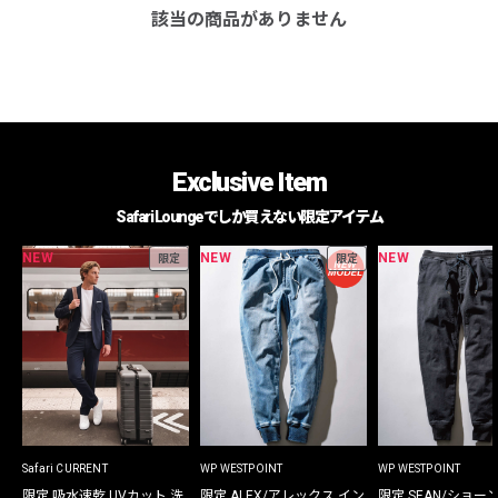
該当の商品がありません
Exclusive Item
Safari Loungeでしか買えない限定アイテム
NEW
NEW
NEW
限定
限定
Safari CURRENT
WP WESTPOINT
WP WESTPOINT
限定 吸水速乾 UVカット 洗
限定 ALEX/アレックス イン
限定 SEAN/ショー