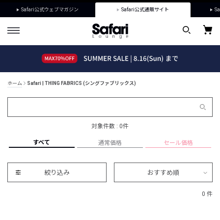
Safari公式ウェブマガジン
Safari公式通販サイト
Sa
ホーム
Safari | THING FABRICS (シングファブリックス)
対象件数 : 0件
すべて
通常価格
セール価格
絞り込み
おすすめ順
0 件