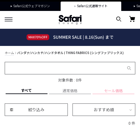
Safari公式ウェブマガジン
Safari公式通販サイト
Sa
ホーム
バンダナ/ハンカチ/ハンドタオル | THING FABRICS (シングファブリックス)
対象件数 : 0件
すべて
通常価格
セール価格
絞り込み
おすすめ順
0 件