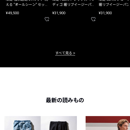
える "オールシーン" セット
ディゴ 裾リブイージーパン
裾リブイージーパン
アップ
ツ
¥49,500
¥31,900
¥31,900
すべて見る
最新の読みもの