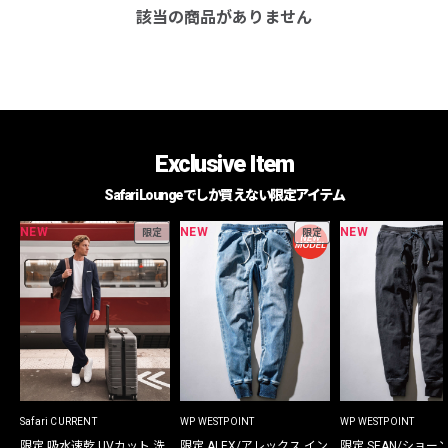
該当の商品がありません
Exclusive Item
Safari Loungeでしか買えない限定アイテム
NEW
NEW
NEW
限定
限定
Safari CURRENT
WP WESTPOINT
WP WESTPOINT
限定 吸水速乾 UVカット 洗
限定 ALEX/アレックス イン
限定 SEAN/ショー