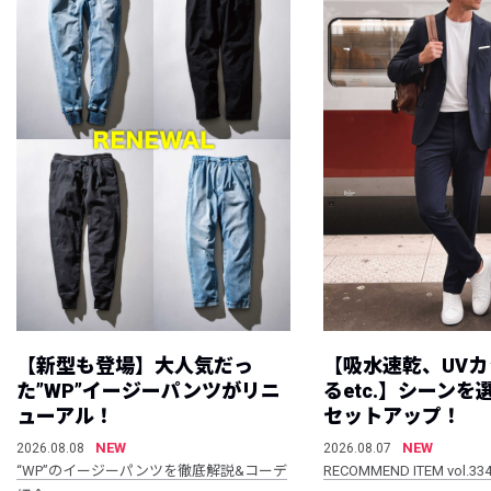
【新型も登場】大人気だっ
【吸水速乾、UV
た”WP”イージーパンツがリニ
るetc.】シーン
ューアル！
セットアップ！
NEW
NEW
2026.08.08
2026.08.07
“WP”のイージーパンツを徹底解説&コーデ
RECOMMEND ITEM vol.33