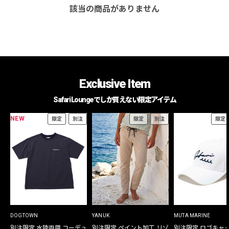
該当の商品がありません
Exclusive Item
Safari Loungeでしか買えない限定アイテム
NEW
限定
別注
限定
別注
限定
DOGTOWN
YANUK
MUTA MARINE
別注限定 水陸両用 コーデュ
別注限定 ペイント加工 リゾ
別注限定 ロゴキャ