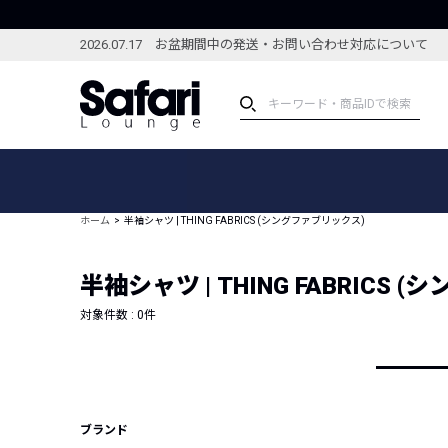
2026.07.17 お盆期間中の発送・お問い合わせ対応について
アイテム
スペシャル
カテゴリーから探す
スペシャルフィーチャ
ホーム
半袖シャツ | THING FABRICS (シングファブリックス)
ブランドから探す
特集記事
絞り込んで探す
半袖シャツ | THING FABRICS
新着アイテム
コーディネート
編集部のおすすめアイテム
対象件数 :
0
件
編集部のおすすめコー
ランキング
雑誌・カタログ掲載アイテム
セール
ブランド