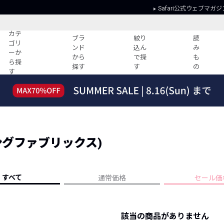
Safari公式ウェブマガジ
カテ
ブラ
絞り
読
ゴリ
ンド
込ん
み
ーか
から
で探
も
ら探
探す
す
の
す
読みもの
ガイド
ー
すべての記事
ショッピング
2026年のイチオシTシャツ！
初めての方
“WP”のイージーパンツを徹底解説&コ
Club Safari
ーデ紹介
 (シングファブリックス)
よくある質問
HOTなコーデ TOP20
会社概要
ディネート
新ブランドご紹介！
会員利用規約
すべて
通常価格
セール価
人気記事ランキング
プライバシー
バイヤーズ レコメンド
特定商取引に
今週の別注アイテム
該当の商品がありません
ウィークリーコーデ