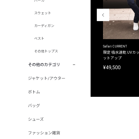
パーカ
スウェット
カーディガン
ベスト
ACANTHUS
Safari CURRENT
その他トップス
別注限定 フード付き チェックシャツジャケット
限定 吸水速乾 UVカッ
ットアップ
¥31,900
その他のカテゴリ
¥49,500
ジャケット/アウター
ボトム
バッグ
シューズ
ファッション雑貨