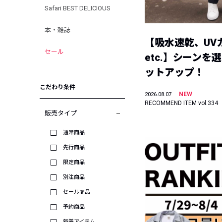
Safari BEST DELICIOUS
本・雑誌
【吸水速乾、UV
セール
etc.】シーンを
ットアップ！
こだわり条件
NEW
2026.08.07
RECOMMEND ITEM vol.334
販売タイプ
通常商品
先行商品
限定商品
別注商品
セール商品
予約商品
新着アイテム