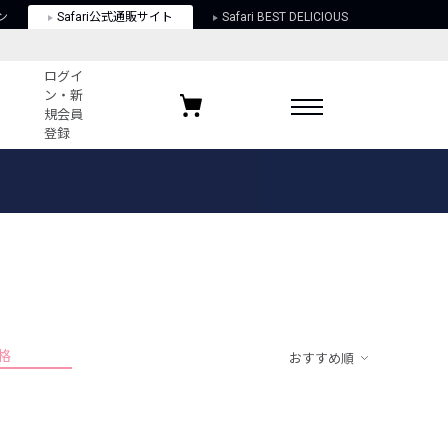
ン
Safari公式通販サイト
Safari BEST DELICIOUS
ログイ
ン・新
規会員
登録
ログイン・新規会員登録
お気に入りアイテム
ガイド
お気に入りブランド
お気に入り記事
最近チェックしたアイテム
格
おすすめ順
ポリシー
関する法律