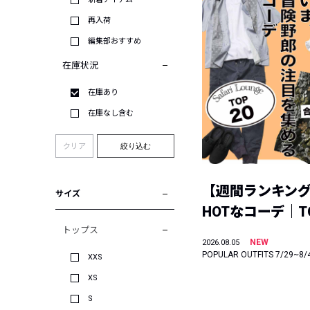
再入荷
編集部おすすめ
在庫状況
在庫あり
在庫なし含む
クリア
絞り込む
【週間ランキン
サイズ
HOTなコーデ｜TO
トップス
NEW
2026.08.05
POPULAR OUTFITS 7/29~8/
XXS
XS
S