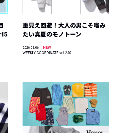
目
重見え回避！大人の男こそ嗜み
15
たい真夏のモノトーン
NEW
2026.08.06
WEEKLY COORDINATE vol.240