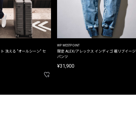
WP WESTPOINT
ト 洗える "オールシーン" セ
限定 ALEX/アレックス インディゴ 裾リブイー
パンツ
¥31,900