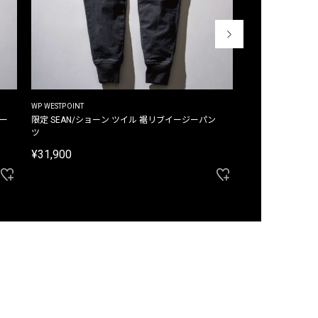
WP WESTPOINT
WP WESTPOINT
ジー
限定 SEAN/ショーン ツイル 裾リブイージーパン
限定 DAVID/デイヴィッド インデ
ツ
イージーパンツ
¥31,900
¥33,000