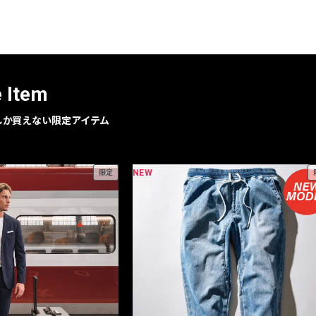
レコメンドアイテム
ピックアップアイテム
フォーカスブランド
セールおすすめアイテム
e Item
人気アイテム TOP 15
geでしか買えない限定アイテム
NEW
限定