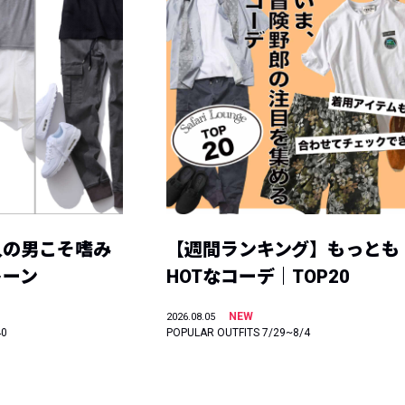
人の男こそ嗜み
【週間ランキング】もっとも
トーン
HOTなコーデ｜TOP20
NEW
2026.08.05
40
POPULAR OUTFITS 7/29~8/4