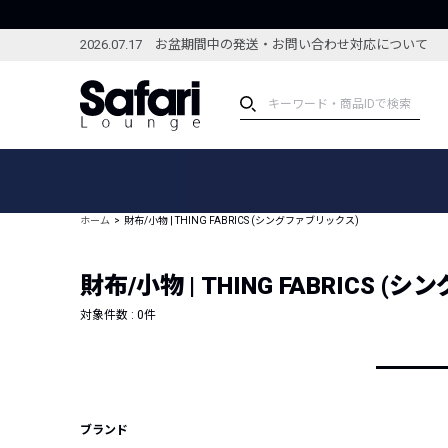
2026.07.17 お盆期間中の発送・お問い合わせ対応について
アイテム
スペシャル
カテゴリーから探す
スペシャルフィーチャ
ホーム
財布/小物 | THING FABRICS (シングファブリックス)
ブランドから探す
特集記事
絞り込んで探す
財布/小物 | THING FABRICS 
新着アイテム
コーディネート
編集部のおすすめアイテム
対象件数 :
0
件
編集部のおすすめコー
ランキング
雑誌・カタログ掲載アイテム
セール
ブランド