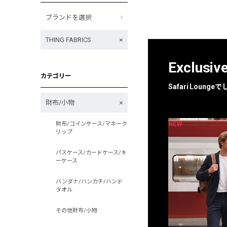
ブランドを選択
THING FABRICS
Exclusiv
カテゴリー
Safari Loun
財布/小物
NEW
NEW
財布/コインケース/マネーク
限定
別注
リップ
パスケース/カードケース/キ
ーケース
バンダナ/ハンカチ/ハンド
タオル
その他財布/小物