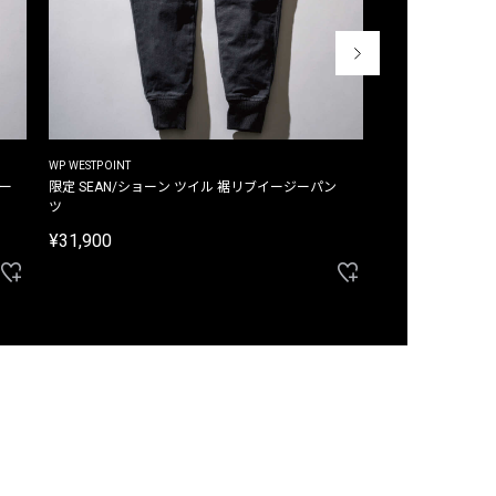
WP WESTPOINT
WP WESTPOINT
ジー
限定 SEAN/ショーン ツイル 裾リブイージーパン
限定 DAVID/デイヴィッド インデ
ツ
イージーパンツ
¥31,900
¥33,000