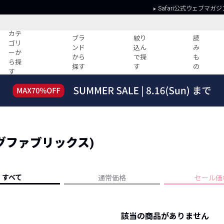
Safari公式ウェブマガジ
カテ
ブラ
絞り
読
ゴリ
ンド
込ん
み
ーか
から
で探
も
ら探
探す
す
の
す
読みもの
ガイド
ー
すべての記事
ショッピング
2026年のイチオシTシャツ！
初めての方
“WP”のイージーパンツを徹底解説&コ
Club Safari
ーデ紹介
(シングファブリックス)
よくある質問
HOTなコーデ TOP20
会社概要
ディネート
新ブランドご紹介！
会員利用規約
すべて
通常価格
セール価
人気記事ランキング
プライバシー
バイヤーズ レコメンド
特定商取引に
今週の別注アイテム
該当の商品がありません
ウィークリーコーデ