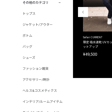
その他のカテゴリ
トップス
ジャケット/アウター
ボトム
ACANTHUS
Safari CURRENT
別注限定 フード付き チェックシャツジャケット
限定 吸水速乾 UVカッ
バッグ
ットアップ
¥31,900
¥49,500
シューズ
ファッション雑貨
アクセサリー/時計
ヘルス&コスメティクス
インテリア/ルームアイテム