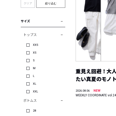
クリア
絞り込む
サイズ
トップス
XXS
XS
S
M
重見え回避！大
L
たい真夏のモノ
XL
NEW
2026.08.06
XXL
WEEKLY COORDINATE vol.2
ボトムス
28