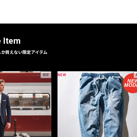
レコメンドアイテム
ピックアップアイテム
フォーカスブランド
セールおすすめアイテム
e Item
人気アイテム TOP 15
geでしか買えない限定アイテム
NEW
限定