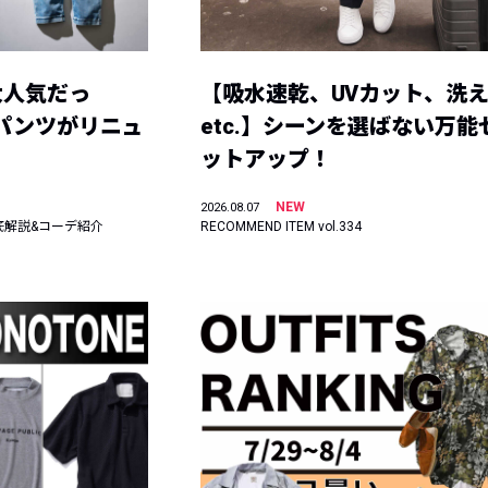
大人気だっ
【吸水速乾、UVカット、洗
ーパンツがリニュ
etc.】シーンを選ばない万能
ットアップ！
NEW
2026.08.07
底解説&コーデ紹介
RECOMMEND ITEM vol.334