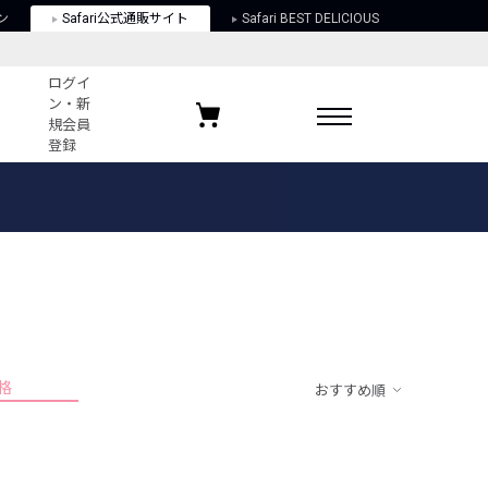
ン
Safari公式通販サイト
Safari BEST DELICIOUS
ログイ
ン・新
規会員
登録
ログイン・新規会員登録
お気に入りアイテム
ガイド
お気に入りブランド
お気に入り記事
最近チェックしたアイテム
格
おすすめ順
ポリシー
関する法律