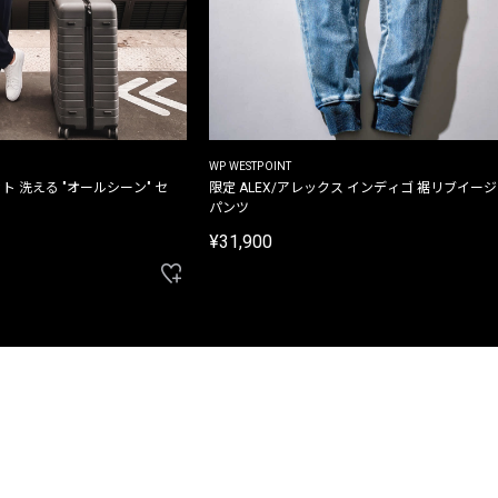
WP WESTPOINT
ト 洗える "オールシーン" セ
限定 ALEX/アレックス インディゴ 裾リブイー
パンツ
¥31,900