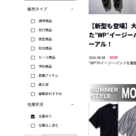
販売タイプ
通常商品
【新型も登場】
先行商品
た”WP”イージ
限定商品
ーアル！
別注商品
セール商品
NEW
2026.08.08
“WP”のイージーパンツを徹
予約商品
新着アイテム
再入荷
編集部おすすめ
在庫状況
在庫あり
在庫なし含む