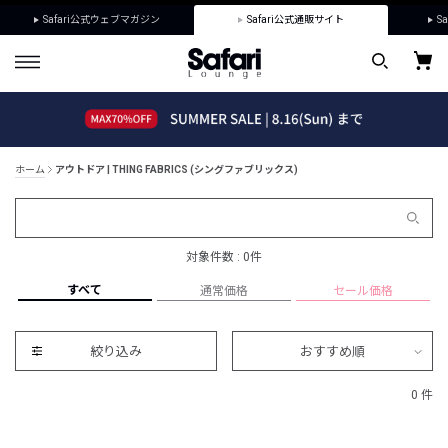
Safari公式ウェブマガジン
Safari公式通販サイト
Sa
ホーム
アウトドア | THING FABRICS (シングファブリックス)
対象件数 : 0件
すべて
通常価格
セール価格
絞り込み
おすすめ順
0 件