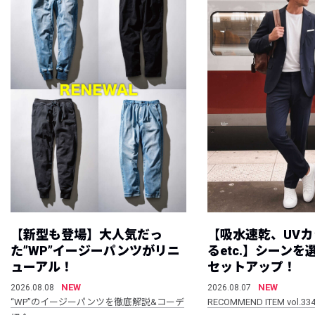
【新型も登場】大人気だっ
【吸水速乾、UV
た”WP”イージーパンツがリニ
るetc.】シーン
ューアル！
セットアップ！
NEW
NEW
2026.08.08
2026.08.07
“WP”のイージーパンツを徹底解説&コーデ
RECOMMEND ITEM vol.33