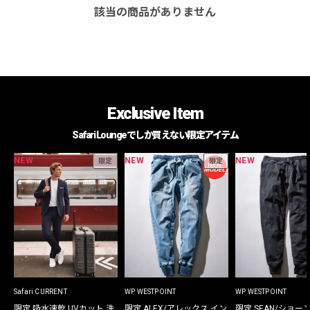
該当の商品がありません
Exclusive Item
Safari Loungeでしか買えない限定アイテム
NEW
NEW
NEW
限定
限定
Safari CURRENT
WP WESTPOINT
WP WESTPOINT
限定 吸水速乾 UVカット 洗
限定 ALEX/アレックス イン
限定 SEAN/ショー