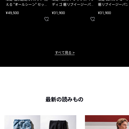
える "オールシーン" セット
ディゴ 裾リブイージーパン
裾リブイージーパン
アップ
ツ
¥49,500
¥31,900
¥31,900
すべて見る
最新の読みもの