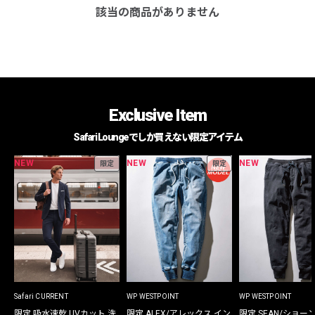
該当の商品がありません
Exclusive Item
Safari Loungeでしか買えない限定アイテム
NEW
NEW
NEW
限定
限定
Safari CURRENT
WP WESTPOINT
WP WESTPOINT
限定 吸水速乾 UVカット 洗
限定 ALEX/アレックス イン
限定 SEAN/ショー