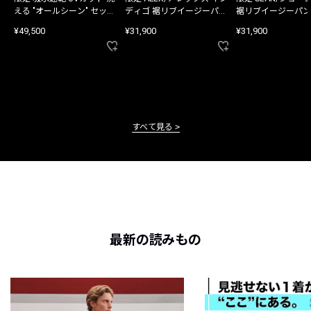
える "オールシーン" セット
ディゴ 裾リブイージーパン
裾リブイージーパン
アップ
ツ
¥49,500
¥31,900
¥31,900
すべて見る
最新の読みもの