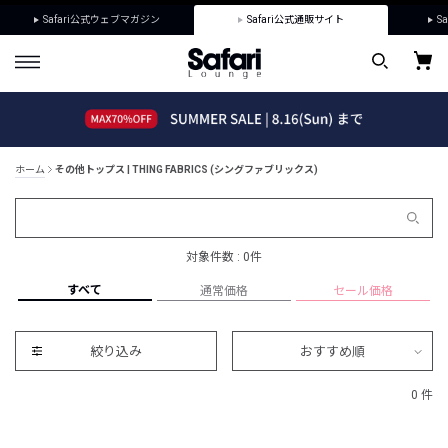
Safari公式ウェブマガジン
Safari公式通販サイト
Sa
ホーム
その他トップス | THING FABRICS (シングファブリックス)
対象件数 : 0件
すべて
通常価格
セール価格
絞り込み
おすすめ順
0 件