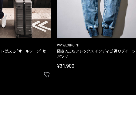
WP WESTPOINT
ト 洗える "オールシーン" セ
限定 ALEX/アレックス インディゴ 裾リブイー
パンツ
¥31,900