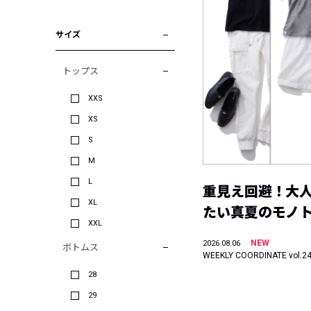
サイズ
トップス
XXS
XS
S
M
L
重見え回避！大
XL
たい真夏のモノ
XXL
NEW
2026.08.06
ボトムス
WEEKLY COORDINATE vol.2
28
29