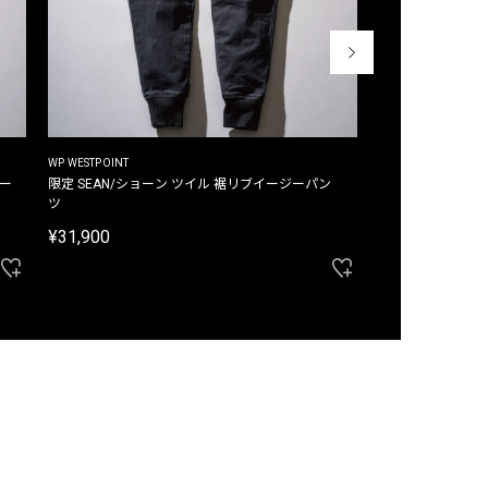
WP WESTPOINT
WP WESTPOINT
ジー
限定 SEAN/ショーン ツイル 裾リブイージーパン
限定 DAVID/デイヴィッド インデ
ツ
イージーパンツ
¥31,900
¥33,000