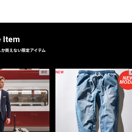
レコメンドアイテム
ピックアップアイテム
フォーカスブランド
セールおすすめアイテム
e Item
人気アイテム TOP 15
geでしか買えない限定アイテム
NEW
限定