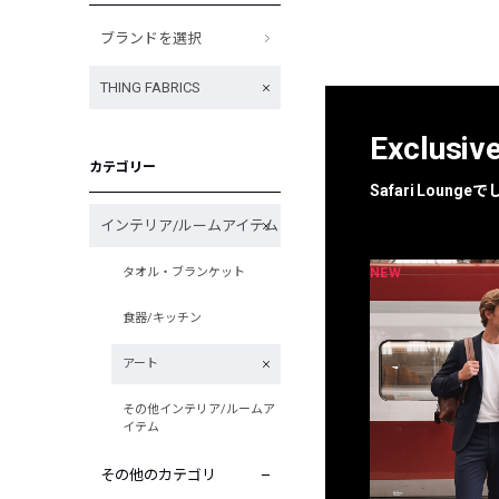
ブランドを選択
THING FABRICS
Exclusiv
カテゴリー
Safari Loun
インテリア/ルームアイテム
NEW
NEW
タオル・ブランケット
限定
別注
食器/キッチン
アート
その他インテリア/ルームア
イテム
その他のカテゴリ