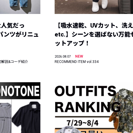
大人気だっ
【吸水速乾、UVカット、洗
ーパンツがリニュ
etc.】シーンを選ばない万能
ットアップ！
NEW
2026.08.07
底解説&コーデ紹介
RECOMMEND ITEM vol.334