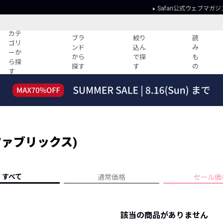
Safari公式ウェブマガジ
カテ
ブラ
絞り
読
ゴリ
ンド
込ん
み
ーか
から
で探
も
ら探
探す
す
の
す
読みもの
ガイド
ー
すべての記事
ショッピング
2026年のイチオシTシャツ！
初めての方
“WP”のイージーパンツを徹底解説&コ
Club Safari
ーデ紹介
ングファブリックス)
よくある質問
HOTなコーデ TOP20
会社概要
ディネート
新ブランドご紹介！
会員利用規約
すべて
通常価格
セール価
人気記事ランキング
プライバシー
バイヤーズ レコメンド
特定商取引に
今週の別注アイテム
該当の商品がありません
ウィークリーコーデ