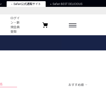
ン
Safari公式通販サイト
Safari BEST DELICIOUS
ログイ
ン・新
規会員
登録
ログイン・新規会員登録
お気に入りアイテム
ガイド
お気に入りブランド
お気に入り記事
最近チェックしたアイテム
格
おすすめ順
ポリシー
関する法律