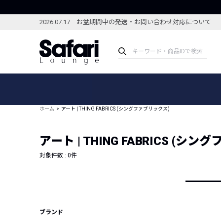
2026.07.17 お盆期間中の発送・お問い合わせ対応について
アイテム
スペシャル
カテゴリーから探す
スペシャルフィーチャ
ホーム
アート | THING FABRICS (シングファブリックス)
ブランドから探す
特集記事
絞り込んで探す
アート | THING FABRICS (シ
新着アイテム
コーディネート
編集部のおすすめアイテム
対象件数 :
0
件
編集部のおすすめコー
ランキング
雑誌・カタログ掲載アイテム
セール
ブランド