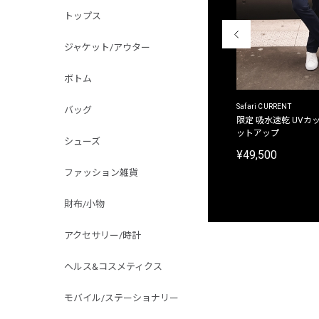
トップス
ジャケット/アウター
ボトム
ACANTHUS
Safari CURRENT
バッグ
別注限定 フード付き チェックシャツジャケット
限定 吸水速乾 UVカッ
ットアップ
¥31,900
シューズ
¥49,500
ファッション雑貨
財布/小物
アクセサリー/時計
ヘルス&コスメティクス
モバイル/ステーショナリー