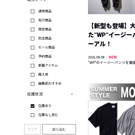
通常商品
先行商品
【新型も登場】
限定商品
た”WP”イージ
別注商品
ーアル！
セール商品
予約商品
NEW
2026.08.08
“WP”のイージーパンツを徹
新着アイテム
再入荷
編集部おすすめ
在庫状況
在庫あり
在庫なし含む
クリア
絞り込む