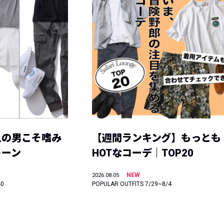
人の男こそ嗜み
【週間ランキング】もっとも
トーン
HOTなコーデ｜TOP20
NEW
2026.08.05
40
POPULAR OUTFITS 7/29~8/4