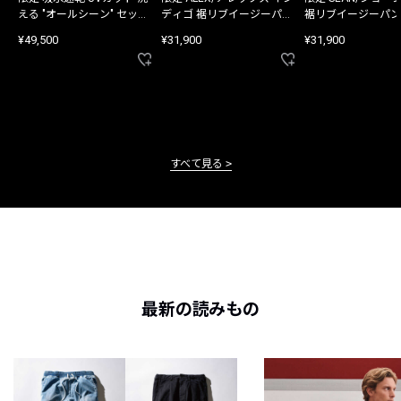
える "オールシーン" セット
ディゴ 裾リブイージーパン
裾リブイージーパン
アップ
ツ
¥49,500
¥31,900
¥31,900
すべて見る
最新の読みもの