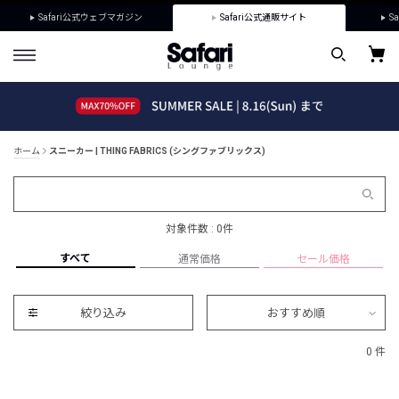
Safari公式ウェブマガジン
Safari公式通販サイト
Sa
ホーム
スニーカー | THING FABRICS (シングファブリックス)
対象件数 : 0件
すべて
通常価格
セール価格
絞り込み
おすすめ順
0 件