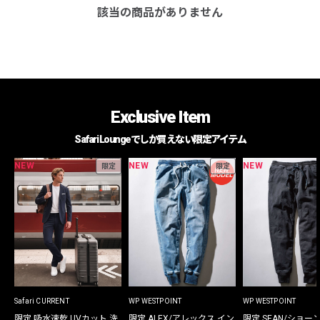
該当の商品がありません
Exclusive Item
Safari Loungeでしか買えない限定アイテム
NEW
NEW
NEW
限定
限定
Safari CURRENT
WP WESTPOINT
WP WESTPOINT
限定 吸水速乾 UVカット 洗
限定 ALEX/アレックス イン
限定 SEAN/ショー