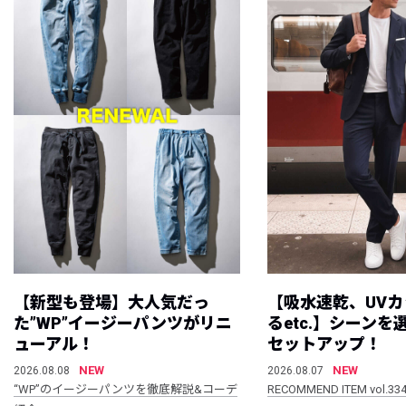
【新型も登場】大人気だっ
【吸水速乾、UV
た”WP”イージーパンツがリニ
るetc.】シーン
ューアル！
セットアップ！
NEW
NEW
2026.08.08
2026.08.07
“WP”のイージーパンツを徹底解説&コーデ
RECOMMEND ITEM vol.33